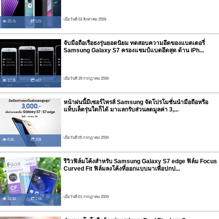
เมื่อวันที่ 03 สิงหาคม 2559
20.7k
529
จับมือถือเรือธงรุ่นยอดนิยม ทดสอบความอึดของแบตเตอรี่
Samsung Galaxy S7 ครองแชมป์แบตอึดสุด ด้าน iPh...
เมื่อวันที่ 29 กรกฏาคม 2559
17.3k
467
หน้าฝนนี้มีเซอร์ไพรส์ Samsung จัดโปรโมชั่นนำมือถือหรือ
แท็บเล็ตรุ่นใดก็ได้ มาแลกรับส่วนลดมูลค่า 3,...
เมื่อวันที่ 05 กรกฏาคม 2559
6.0k
328
รีวิวฟิล์มโค้งสำหรับ Samsung Galaxy S7 edge ฟิล์ม Focus
Curved Fit ฟิล์มลงโค้งที่ออกแบบมาเพื่อปกป...
เมื่อวันที่ 01 กรกฏาคม 2559
32.1k
2.6k