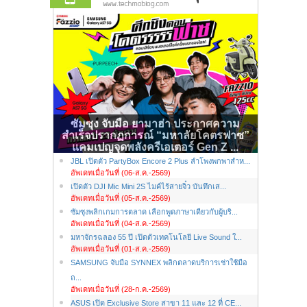
ซัมซุง จับมือ ยามาฮ่า ประกาศความ
สำเร็จปรากฏการณ์ “มหาลัยโคตรฟาซ”
แคมเปญจุดพลังครีเอเตอร์ Gen Z ...
JBL เปิดตัว PartyBox Encore 2 Plus ลำโพงพกพาสำห...
อัพเดทเมื่อวันที่ (06-ส.ค.-2569)
เปิดตัว DJI Mic Mini 2S ไมค์ไร้สายจิ๋ว บันทึกเส...
อัพเดทเมื่อวันที่ (05-ส.ค.-2569)
ซัมซุงพลิกเกมการตลาด เลือกพูดภาษาเดียวกับผู้บริ...
อัพเดทเมื่อวันที่ (04-ส.ค.-2569)
มหาจักรฉลอง 55 ปี เปิดตัวเทคโนโลยี Live Sound ใ...
อัพเดทเมื่อวันที่ (01-ส.ค.-2569)
SAMSUNG จับมือ SYNNEX พลิกตลาดบริการเช่าใช้มือ
ถ...
อัพเดทเมื่อวันที่ (28-ก.ค.-2569)
ASUS เปิด Exclusive Store สาขา 11 และ 12 ที่ CE...