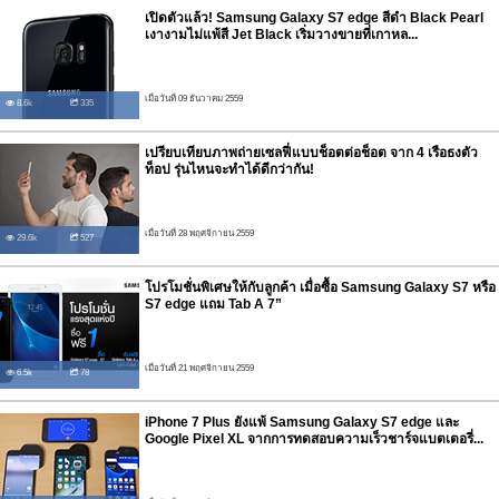
เปิดตัวแล้ว! Samsung Galaxy S7 edge สีดำ Black Pearl
เงางามไม่แพ้สี Jet Black เริ่มวางขายที่เกาหล...
เมื่อวันที่ 09 ธันวาคม 2559
8.6k
335
เปรียบเทียบภาพถ่ายเซลฟี่แบบช็อตต่อช็อต จาก 4 เรือธงตัว
ท็อป รุ่นไหนจะทำได้ดีกว่ากัน!
เมื่อวันที่ 28 พฤศจิกายน 2559
29.6k
527
โปรโมชั่นพิเศษให้กับลูกค้า เมื่อซื้อ Samsung Galaxy S7 หรือ
S7 edge แถม Tab A 7”
เมื่อวันที่ 21 พฤศจิกายน 2559
6.5k
78
iPhone 7 Plus ยังแพ้ Samsung Galaxy S7 edge และ
Google Pixel XL จากการทดสอบความเร็วชาร์จแบตเตอรี่...