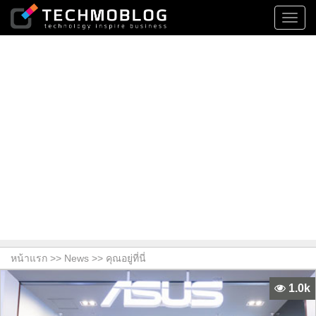
Toggl
navig
หน้าแรก >>
News
>> คุณอยู่ที่นี่
1.0k