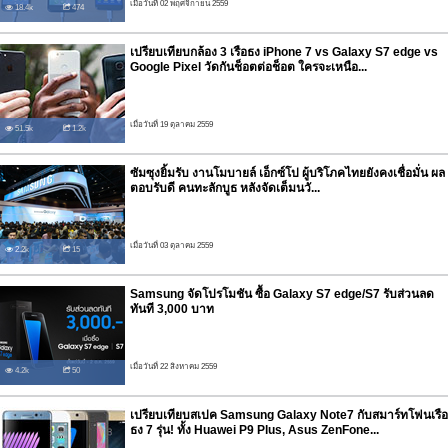
เมื่อวันที่ 02 พฤศจิกายน 2559
18.4k
474
เปรียบเทียบกล้อง 3 เรือธง iPhone 7 vs Galaxy S7 edge vs
Google Pixel วัดกันช็อตต่อช็อต ใครจะเหนือ...
เมื่อวันที่ 19 ตุลาคม 2559
51.5k
1.2k
ซัมซุงยิ้มรับ งานโมบายล์ เอ็กซ์โป ผู้บริโภคไทยยังคงเชื่อมั่น ผล
ตอบรับดี คนทะลักบูธ หลังจัดเต็มนวั...
เมื่อวันที่ 03 ตุลาคม 2559
2.2k
15
Samsung จัดโปรโมชัน ซื้อ Galaxy S7 edge/S7 รับส่วนลด
ทันที 3,000 บาท
เมื่อวันที่ 22 สิงหาคม 2559
4.2k
50
เปรียบเทียบสเปค Samsung Galaxy Note7 กับสมาร์ทโฟนเรือ
ธง 7 รุ่น! ทั้ง Huawei P9 Plus, Asus ZenFone...