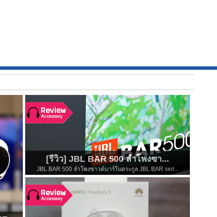
[รีวิว] JBL BAR 500 ลำโพงซา...
JBL BAR 500 ลำโพงซาวด์บาร์ในตระกูล JBL BAR seri...