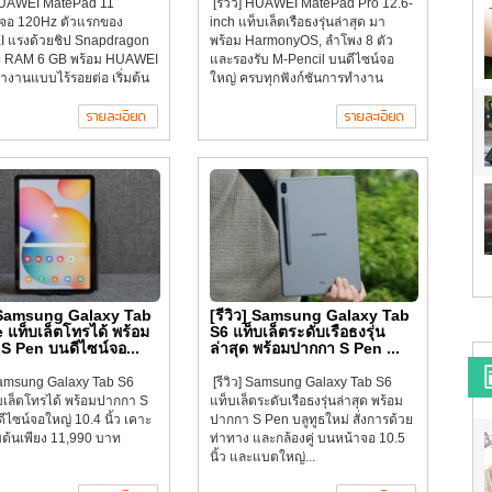
 HUAWEI MatePad 11
[รีวิว] HUAWEI MatePad Pro 12.6-
ตจอ 120Hz ตัวแรกของ
inch แท็บเล็ตเรือธงรุ่นล่าสุด มา
 แรงด้วยชิป Snapdragon
พร้อม HarmonyOS, ลำโพง 8 ตัว
ะ RAM 6 GB พร้อม HUAWEI
และรองรับ M-Pencil บนดีไซน์จอ
ำงานแบบไร้รอยต่อ เริ่มต้น
ใหญ่ ครบทุกฟังก์ชันการทำงาน
] Samsung Galaxy Tab
[รีวิว] Samsung Galaxy Tab
e แท็บเล็ตโทรได้ พร้อม
S6 แท็บเล็ตระดับเรือธงรุ่น
S Pen บนดีไซน์จอ...
ล่าสุด พร้อมปากกา S Pen ...
 Samsung Galaxy Tab S6
[รีวิว] Samsung Galaxy Tab S6
็บเล็ตโทรได้ พร้อมปากกา S
แท็บเล็ตระดับเรือธงรุ่นล่าสุด พร้อม
ไซน์จอใหญ่ 10.4 นิ้ว เคาะ
ปากกา S Pen บลูทูธใหม่ สั่งการด้วย
มต้นเพียง 11,990 บาท
ท่าทาง และกล้องคู่ บนหน้าจอ 10.5
นิ้ว และแบตใหญ่...