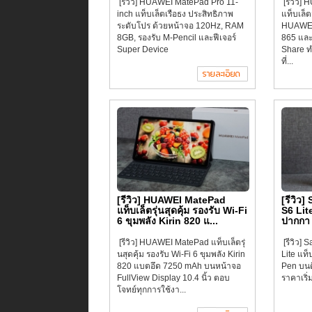
[รีวิว] HUAWEI MatePad Pro 11-
[รีวิว]
inch แท็บเล็ตเรือธง ประสิทธิภาพ
แท็บเล็
ระดับโปร ด้วยหน้าจอ 120Hz, RAM
HUAWEI
8GB, รองรับ M-Pencil และฟีเจอร์
865 แล
Super Device
Share ท
ที่...
[รีวิว] HUAWEI MatePad
[รีวิว
แท็บเล็ตรุ่นสุดคุ้ม รองรับ Wi-Fi
S6 Lit
6 ขุมพลัง Kirin 820 แ...
ปากกา 
[รีวิว] HUAWEI MatePad แท็บเล็ตรุ่
[รีวิว]
นสุดคุ้ม รองรับ Wi-Fi 6 ขุมพลัง Kirin
Lite แท
820 แบตอึด 7250 mAh บนหน้าจอ
Pen บนดี
FullView Display 10.4 นิ้ว ตอบ
ราคาเริ่
โจทย์ทุกการใช้งา...