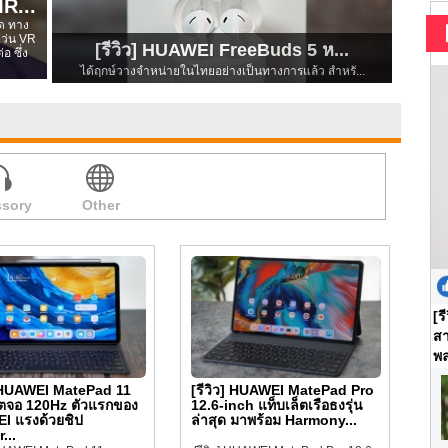
MR...
ุด ทาง
แว่น VR
[รีวิว] HUAWEI FreeBuds 5 ห...
อ ซึ่ง
ได้ฤกษ์วางจำหน่ายในไทยอย่างเป็นทางการแล้ว สำหรั...
sory
Other
[ร
สา
พล
] HUAWEI MatePad 11
[รีวิว] HUAWEI MatePad Pro
็ตจอ 120Hz ตัวแรกของ
12.6-inch แท็บเล็ตเรือธงรุ่น
I แรงด้วยชิป
ล่าสุด มาพร้อม Harmony...
...