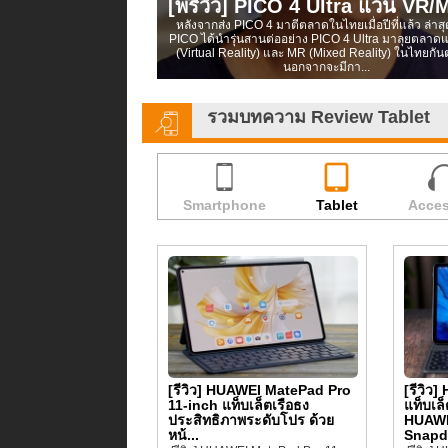
[พรีวิว] PICO 4 Ultra แว่น VR/
หลังจากส่ง PICO 4 มาตีตลาดในไทยเมื่อปีที่แล้ว ล่าส
PICO ได้นำรุ่นสานต่ออย่าง PICO 4 Ultra มาลุยตลาด
(Virtual Reality) และ MR (Mixed Reality) ในไทยกันต่
นอกจากจะมีกา...
รวมบทความ Review Tablet
Smartphone
Tablet
Acces
[รีวิว] HUAWEI MatePad Pro
[รีวิว
11-inch แท็บเล็ตเรือธง
แท็บเล
ประสิทธิภาพระดับโปร ด้วย
HUAWE
หน้...
Snapdr