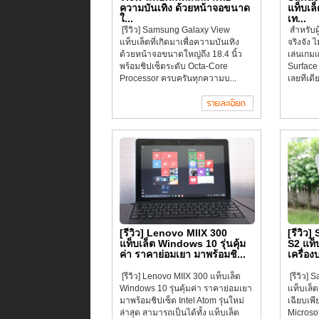
ความบันเทิง ด้วยหน้าจอขนาด
แท็บเล
ใ...
เท...
[รีวิว] Samsung Galaxy View
สำหรับผ
แท็บเล็ตที่เกิดมาเพื่อความบันเทิง
จริงจัง ไ
ด้วยหน้าจอขนาดใหญ่ถึง 18.4 นิ้ว
เล่นเกมแ
พร้อมชิปเซ็ตระดับ Octa-Core
Surface 
Processor ครบครันทุกความบ...
เลยทีเดี
[รีวิว] Lenovo MIIX 300
[รีวิว
แท็บเล็ต Windows 10 รุ่นคุ้ม
S2 แท็บ
ค่า ราคาย่อมเยา มาพร้อมชิ...
เครื่อง
[รีวิว] Lenovo MIIX 300 แท็บเล็ต
[รีวิว]
Windows 10 รุ่นคุ้มค่า ราคาย่อมเยา
แท็บเล็ต
มาพร้อมชิปเซ็ต Intel Atom รุ่นใหม่
เฉียบเพี
ล่าสุด สามารถเป็นได้ทั้ง แท็บเล็ต
Microsof