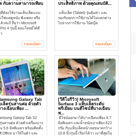
็ต กับความสามารถเทียบ
ประสิทธิภาพ ด้วยคุณสมบัติ...
ู้ที่ต้องใช้งานแท็บเล็ตแบบ
แท็บเล็ต (Tablet) รุ่นคุ้มค่า และ
ม่ใช่แค่ดูหนัง ฟังเพลง หรือ
รองรับทุกการใช้งานได้ไม่แตกต่าง
ล้วล่ะก็ ถือว่า Microsoft
ไปจากการใช้งาน โน้ตบุ๊ค
Pro 4 รุ่นนี้ ตอบโจทย์ได้ดี
ยว
] Samsung Galaxy Tab
[วีดีโอรีวิว] Microsoft
เล็ตรุ่นสานต่อ ด้วยตัว
Surface 3 แท็บเล็ตระดับ
บางเฉียบเพียง ...
พรีเมียม บนดีไซน์ที่บางเฉียบ
พ...
 Samsung Galaxy Tab S2
ดีไซน์ออกมาได้บางเฉียบเพียง 8.7
รุ่นสานต่อ ด้วยตัวเครื่องบาง
มิลลิเมตร และน้ำหนักเบาเพียง 622
ยง 5.6 มิลลิเมตร พร้อมติดตั้ง
กรัม กับแท็บเล็ตหน้าจอขนาดกว้าง
t Office มาให้ในตัว และ
10.8 นิ้วรุ่นนี้ เรียกได้ว่า เบาที่สุดใน