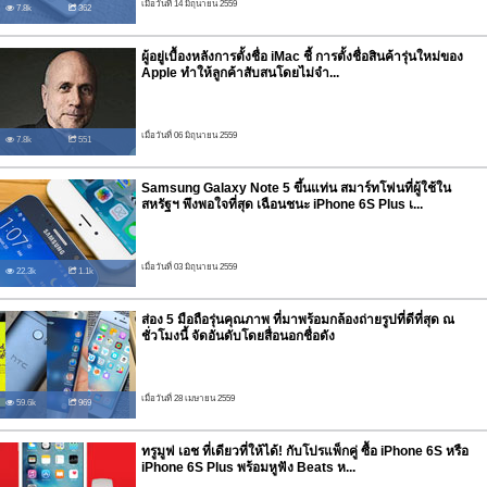
เมื่อวันที่ 14 มิถุนายน 2559
7.8k
362
ผู้อยู่เบื้องหลังการตั้งชื่อ iMac ชี้ การตั้งชื่อสินค้ารุ่นใหม่ของ
Apple ทำให้ลูกค้าสับสนโดยไม่จำ...
เมื่อวันที่ 06 มิถุนายน 2559
7.8k
551
Samsung Galaxy Note 5 ขึ้นแท่น สมาร์ทโฟนที่ผู้ใช้ใน
สหรัฐฯ พึงพอใจที่สุด เฉือนชนะ iPhone 6S Plus เ...
เมื่อวันที่ 03 มิถุนายน 2559
22.3k
1.1k
ส่อง 5 มือถือรุ่นคุณภาพ ที่มาพร้อมกล้องถ่ายรูปที่ดีที่สุด ณ
ชั่วโมงนี้ จัดอันดับโดยสื่อนอกชื่อดัง
เมื่อวันที่ 28 เมษายน 2559
59.6k
969
ทรูมูฟ เอช ที่เดียวที่ให้ได้! กับโปรแพ็กคู่ ซื้อ iPhone 6S หรือ
iPhone 6S Plus พร้อมหูฟัง Beats ห...