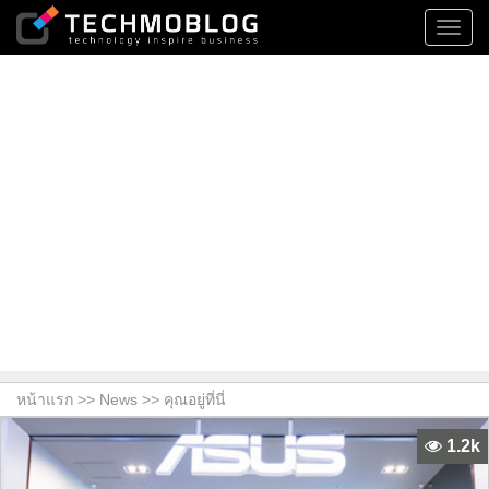
Toggl
navig
หน้าแรก >>
News
>> คุณอยู่ที่นี่
1.2k