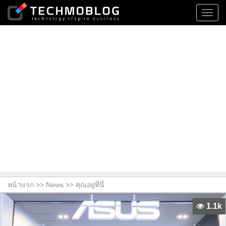
Toggl
navig
หน้าแรก >>
News
>> คุณอยู่ที่นี่
1.1k