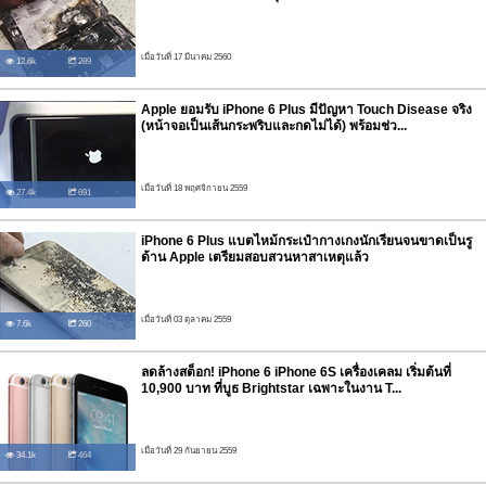
เมื่อวันที่ 17 มีนาคม 2560
12.6k
289
Apple ยอมรับ iPhone 6 Plus มีปัญหา Touch Disease จริง
(หน้าจอเป็นเส้นกระพริบและกดไม่ได้) พร้อมช่ว...
เมื่อวันที่ 18 พฤศจิกายน 2559
27.4k
691
iPhone 6 Plus แบตไหม้กระเป๋ากางเกงนักเรียนจนขาดเป็นรู
ด้าน Apple เตรียมสอบสวนหาสาเหตุแล้ว
เมื่อวันที่ 03 ตุลาคม 2559
7.6k
260
ลดล้างสต็อก! iPhone 6 iPhone 6S เครื่องเคลม เริ่มต้นที่
10,900 บาท ที่บูธ Brightstar เฉพาะในงาน T...
เมื่อวันที่ 29 กันยายน 2559
34.1k
464