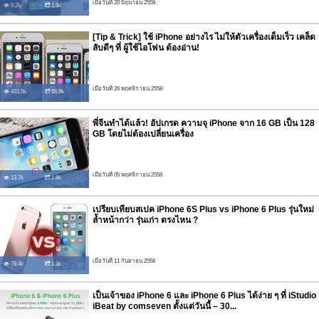
เมื่อวันที่ 20 มิถุนายน 2559
9.2k
1.6k
[Tip & Trick] ใช้ iPhone อย่างไร ไม่ให้ตัวเครื่องเต็มเร็ว เคล็ด
ลับดีๆ ที่ ผู้ใช้ไอโฟน ต้องอ่าน!
เมื่อวันที่ 26 พฤศจิกายน 2558
433.5k
18.9k
พี่จีนทำได้แล้ว! อัปเกรด ความจุ iPhone จาก 16 GB เป็น 128
GB โดยไม่ต้องเปลี่ยนเครื่อง
เมื่อวันที่ 05 พฤศจิกายน 2558
13.7k
1.8k
เปรียบเทียบสเปค iPhone 6S Plus vs iPhone 6 Plus รุ่นใหม่
ล้ำหน้ากว่า รุ่นเก่า ตรงไหน ?
เมื่อวันที่ 11 กันยายน 2558
78.4k
1.1k
เป็นเจ้าของ iPhone 6 และ iPhone 6 Plus ได้ง่าย ๆ ที่ iStudio
iBeat by comseven ตั้งแต่วันนี้ – 30...