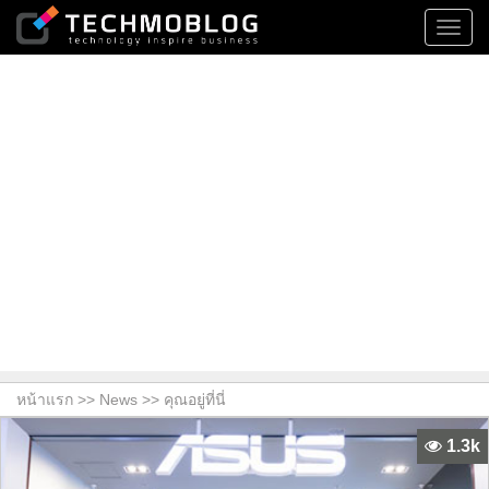
Toggl
navig
หน้าแรก >>
News
>> คุณอยู่ที่นี่
1.3k