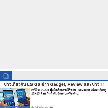
ข่าวเกี่ยวกับ LG G6 ข่าว Gadget, Review และข่าว IT
[พรีวิว] LG G6 มือถือเรือธงจอไร้ขอบ FullVision พร้อมกล้องคู่
13+13 ล้าน กันน้ำกันฝุ่นครบเครื่องใน...
เมื่อวันที่ 06 กันยายน 2560