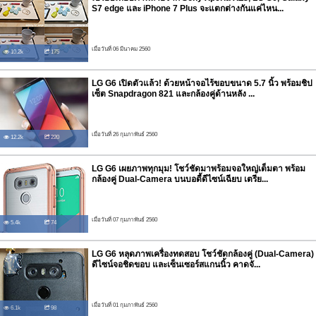
S7 edge และ iPhone 7 Plus จะแตกต่างกันแค่ไหน...
เมื่อวันที่ 06 มีนาคม 2560
10.2k
175
LG G6 เปิดตัวแล้ว! ด้วยหน้าจอไร้ขอบขนาด 5.7 นิ้ว พร้อมชิป
เซ็ต Snapdragon 821 และกล้องคู่ด้านหลัง ...
เมื่อวันที่ 26 กุมภาพันธ์ 2560
12.2k
220
LG G6 เผยภาพทุกมุม! โชว์ชัดมาพร้อมจอใหญ่เต็มตา พร้อม
กล้องคู่ Dual-Camera บนบอดี้ดีไซน์เฉียบ เตรีย...
เมื่อวันที่ 07 กุมภาพันธ์ 2560
5.4k
74
LG G6 หลุดภาพเครื่องทดสอบ โชว์ชัดกล้องคู่ (Dual-Camera)
ดีไซน์จอชิดขอบ และเซ็นเซอร์สแกนนิ้ว คาดจั...
เมื่อวันที่ 01 กุมภาพันธ์ 2560
6.1k
98