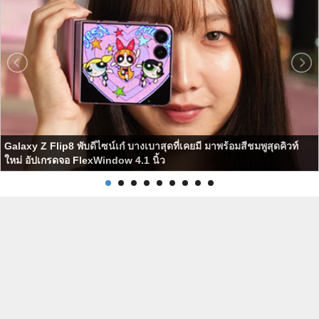
Galaxy Z Flip8 พับดีไซน์เก๋ บางเบาสุดที่เคยมี มาพร้อมสีชมพูสุดคิวท์
ใหม่ อัปเกรดจอ FlexWindow 4.1 นิ้ว