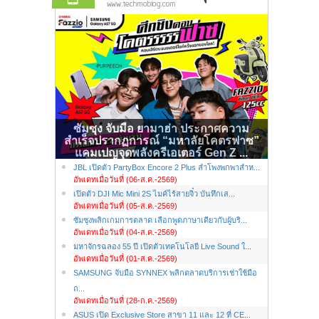
ซัมซุง จับมือ ยามาฮ่า ประกาศความ
สำเร็จปรากฏการณ์ “มหาลัยโคตรฟาซ”
แคมเปญจุดพลังครีเอเตอร์ Gen Z ...
JBL เปิดตัว PartyBox Encore 2 Plus ลำโพงพกพาสำห...
อัพเดทเมื่อวันที่ (06-ส.ค.-2569)
เปิดตัว DJI Mic Mini 2S ไมค์ไร้สายจิ๋ว บันทึกเส...
อัพเดทเมื่อวันที่ (05-ส.ค.-2569)
ซัมซุงพลิกเกมการตลาด เลือกพูดภาษาเดียวกับผู้บริ...
อัพเดทเมื่อวันที่ (04-ส.ค.-2569)
มหาจักรฉลอง 55 ปี เปิดตัวเทคโนโลยี Live Sound ใ...
อัพเดทเมื่อวันที่ (01-ส.ค.-2569)
SAMSUNG จับมือ SYNNEX พลิกตลาดบริการเช่าใช้มือ
ถ...
อัพเดทเมื่อวันที่ (28-ก.ค.-2569)
ASUS เปิด Exclusive Store สาขา 11 และ 12 ที่ CE...