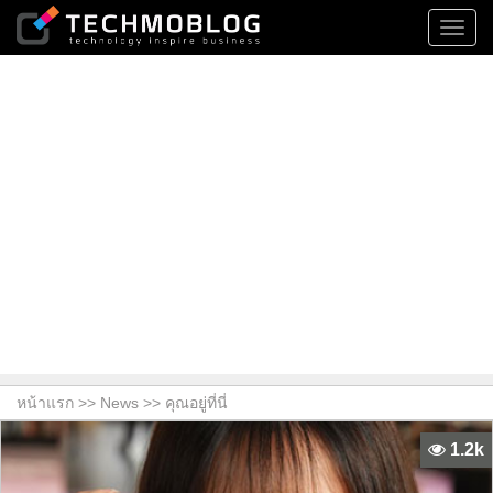
Toggl
navig
หน้าแรก >>
News
>> คุณอยู่ที่นี่
1.2k