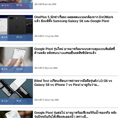
เมื่อวันที่ 09 ตุลาคม 2560
19.1k
769
OnePlus 5 นักฆ่าเรือธง เผยผลคะแนนกล้องจาก DxOMark
แล้ว ยังแพ้ทั้ง Samsung Galaxy S8 และ Google Pixel
เมื่อวันที่ 07 กรกฏาคม 2560
6.0k
210
Google Pixel รุ่นใหม่ อาจมาพร้อมระบบควบคุมแบบสัมผัสที่
ด้านหลัง หลังพบเบาะแสขอยื่นจดสิทธิบัตรแล้ว
เมื่อวันที่ 27 มิถุนายน 2560
4.0k
118
Blind Test เปรียบเทียบภาพถ่ายจากมือถือรุ่นดัง LG G6 vs
Galaxy S8 vs iPhone 7 vs Pixel มาดูกันว่าผ...
เมื่อวันที่ 17 พฤษภาคม 2560
8.8k
68
Google Pixel รุ่นต่อไป อาจมาพร้อมฟีเจอร์กันน้ำของจริง หลัง
รุ่นปัจจุบันกันได้เพียงละอองน้ำ เพราะมี...