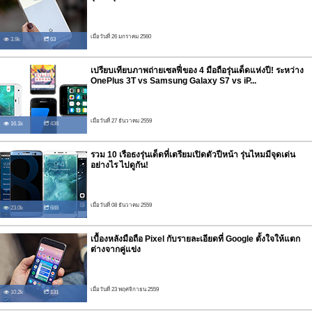
เมื่อวันที่ 26 มกราคม 2560
3.9k
63
เปรียบเทียบภาพถ่ายเซลฟี่ของ 4 มือถือรุ่นเด็ดแห่งปี! ระหว่าง
OnePlus 3T vs Samsung Galaxy S7 vs iP...
เมื่อวันที่ 27 ธันวาคม 2559
16.1k
436
รวม 10 เรือธงรุ่นเด็ดที่เตรียมเปิดตัวปีหน้า รุ่นไหมมีจุดเด่น
อย่างไร ไปดูกัน!
เมื่อวันที่ 08 ธันวาคม 2559
23.0k
688
เบื้องหลังมือถือ Pixel กับรายละเอียดที่ Google ตั้งใจให้แตก
ต่างจากคู่แข่ง
เมื่อวันที่ 23 พฤศจิกายน 2559
10.2k
131