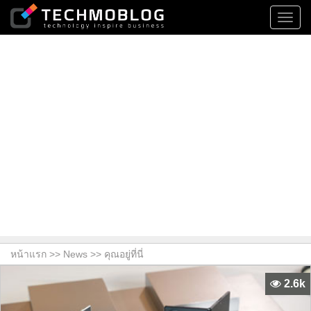
Toggl
navig
หน้าแรก >>
News
>> คุณอยู่ที่นี่
2.6k