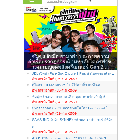
ซัมซุง จับมือ ยามาฮ่า ประกาศความ
สำเร็จปรากฏการณ์ “มหาลัยโคตรฟาซ”
แคมเปญจุดพลังครีเอเตอร์ Gen Z ...
JBL เปิดตัว PartyBox Encore 2 Plus ลำโพงพกพาสำห...
อัพเดทเมื่อวันที่ (06-ส.ค.-2569)
เปิดตัว DJI Mic Mini 2S ไมค์ไร้สายจิ๋ว บันทึกเส...
อัพเดทเมื่อวันที่ (05-ส.ค.-2569)
ซัมซุงพลิกเกมการตลาด เลือกพูดภาษาเดียวกับผู้บริ...
อัพเดทเมื่อวันที่ (04-ส.ค.-2569)
มหาจักรฉลอง 55 ปี เปิดตัวเทคโนโลยี Live Sound ใ...
อัพเดทเมื่อวันที่ (01-ส.ค.-2569)
SAMSUNG จับมือ SYNNEX พลิกตลาดบริการเช่าใช้มือ
ถ...
อัพเดทเมื่อวันที่ (28-ก.ค.-2569)
ASUS เปิด Exclusive Store สาขา 11 และ 12 ที่ CE...