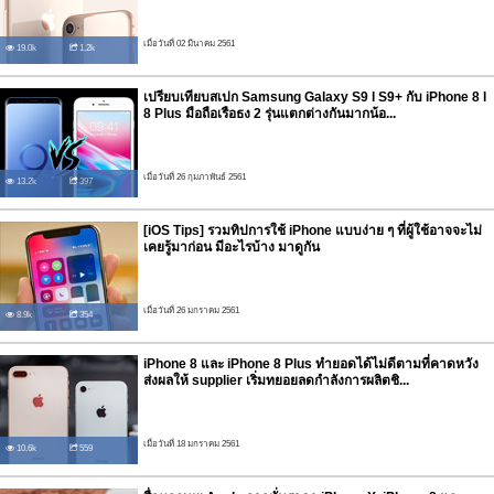
เมื่อวันที่ 02 มีนาคม 2561
19.0k
1.2k
เปรียบเทียบสเปก Samsung Galaxy S9 l S9+ กับ iPhone 8 l
8 Plus มือถือเรือธง 2 รุ่นแตกต่างกันมากน้อ...
เมื่อวันที่ 26 กุมภาพันธ์ 2561
13.2k
397
[iOS Tips] รวมทิปการใช้ iPhone แบบง่าย ๆ ที่ผู้ใช้อาจจะไม่
เคยรู้มาก่อน มีอะไรบ้าง มาดูกัน
เมื่อวันที่ 26 มกราคม 2561
8.9k
354
iPhone 8 และ iPhone 8 Plus ทำยอดได้ไม่ดีตามที่คาดหวัง
ส่งผลให้ supplier เริ่มทยอยลดกำลังการผลิตชิ...
เมื่อวันที่ 18 มกราคม 2561
10.6k
559