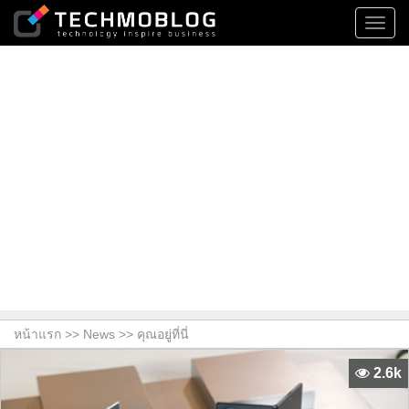
Toggl
navig
หน้าแรก >>
News
>> คุณอยู่ที่นี่
2.6k