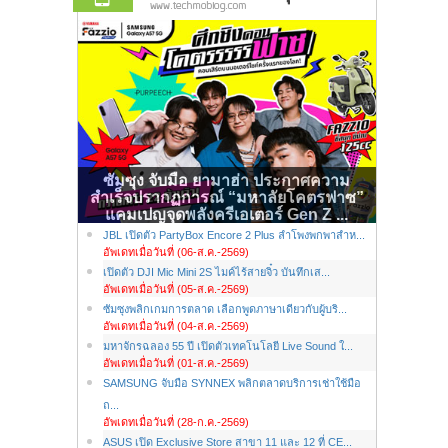
ซัมซุง จับมือ ยามาฮ่า ประกาศความ
สำเร็จปรากฏการณ์ “มหาลัยโคตรฟาซ”
แคมเปญจุดพลังครีเอเตอร์ Gen Z ...
JBL เปิดตัว PartyBox Encore 2 Plus ลำโพงพกพาสำห...
อัพเดทเมื่อวันที่ (06-ส.ค.-2569)
เปิดตัว DJI Mic Mini 2S ไมค์ไร้สายจิ๋ว บันทึกเส...
อัพเดทเมื่อวันที่ (05-ส.ค.-2569)
ซัมซุงพลิกเกมการตลาด เลือกพูดภาษาเดียวกับผู้บริ...
อัพเดทเมื่อวันที่ (04-ส.ค.-2569)
มหาจักรฉลอง 55 ปี เปิดตัวเทคโนโลยี Live Sound ใ...
อัพเดทเมื่อวันที่ (01-ส.ค.-2569)
SAMSUNG จับมือ SYNNEX พลิกตลาดบริการเช่าใช้มือ
ถ...
อัพเดทเมื่อวันที่ (28-ก.ค.-2569)
ASUS เปิด Exclusive Store สาขา 11 และ 12 ที่ CE...