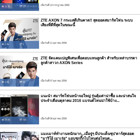
เมื่อวันที่ 13 กรกฏาคม 2560
11.2k
324
ZTE AXON 7 กระแสดีเกินคาด!! สุดยอดสมาร์ทโฟน ระบบ
เสียงที่ดีที่สุดในขณะนี้
เมื่อวันที่ 11 ตุลาคม 2559
2.4k
1
ZTE จัดแคมเปญพิเศษเพื่อตอบแทนลูกค้า สำหรับเหล่าบรรดา
ลูกค้าสาวก AXON Series
เมื่อวันที่ 07 ตุลาคม 2559
2.6k
10
แนะนำ สมาร์ทโฟนหน้าจอใหญ่ รุ่นคุ้มค่าน่าซื้อ และน่าสนใจ
ประจำเดือนตุลาคม 2016 แบรนด์ไหนน่าใช้บ้าง...
เมื่อวันที่ 06 ตุลาคม 2559
24.9k
786
แมงเมาท์ทำงานหนักมาก...เมื่อจู่ๆ มีประเด็นซุป’ตาร์สุดฮอต
“มาริโอ้ เมาเร่อ” แอบซุกกิ๊กไปไหนต่อไหนต...