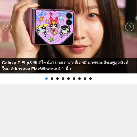
Galaxy Z Flip8 พับดีไซน์เก๋ บางเบาสุดที่เคยมี มาพร้อมสีชมพูสุดคิวท์
ใหม่ อัปเกรดจอ FlexWindow 4.1 นิ้ว