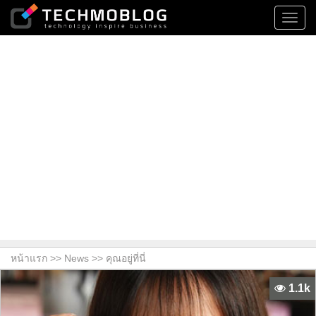
Toggl
navig
หน้าแรก >>
News
>> คุณอยู่ที่นี่
1.1k