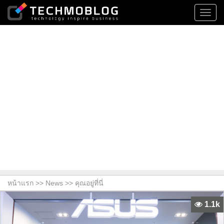
Toggl
navig
หน้าแรก >>
News
>> คุณอยู่ที่นี่
1.1k