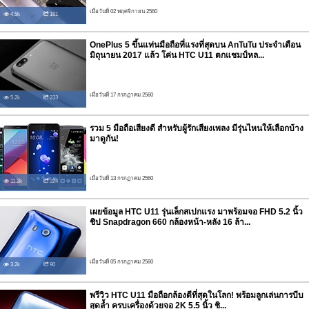
เมื่อวันที่ 02 พฤศจิกายน 2560
4.5k
181
OnePlus 5 ขึ้นแท่นมือถือที่แรงที่สุดบน AnTuTu ประจำเดือน
มิถุนายน 2017 แล้ว โค่น HTC U11 ตกแชมป์หล...
เมื่อวันที่ 17 กรกฏาคม 2560
5.2k
233
รวม 5 มือถือเสียงดี สำหรับผู้รักเสียงเพลง มีรุ่นไหนให้เลือกบ้าง
มาดูกัน!
เมื่อวันที่ 13 กรกฏาคม 2560
11.2k
324
เผยข้อมูล HTC U11 รุ่นเล็กสเปกแรง มาพร้อมจอ FHD 5.2 นิ้ว
ชิป Snapdragon 660 กล้องหน้า-หลัง 16 ล้า...
เมื่อวันที่ 05 กรกฏาคม 2560
3.2k
90
พรีวิว HTC U11 มือถือกล้องดีที่สุดในโลก! พร้อมลูกเล่นการบีบ
สุดล้ำ ครบเครื่องด้วยจอ 2K 5.5 นิ้ว ชิ...