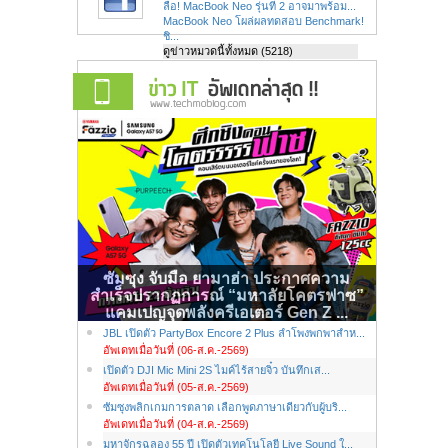
ลือ! MacBook Neo รุ่นที่ 2 อาจมาพร้อม...
MacBook Neo โผล่ผลทดสอบ Benchmark!
ชิ...
ดูข่าวหมวดนี้ทั้งหมด (5218)
ซัมซุง จับมือ ยามาฮ่า ประกาศความ
สำเร็จปรากฏการณ์ “มหาลัยโคตรฟาซ”
แคมเปญจุดพลังครีเอเตอร์ Gen Z ...
JBL เปิดตัว PartyBox Encore 2 Plus ลำโพงพกพาสำห...
อัพเดทเมื่อวันที่ (06-ส.ค.-2569)
เปิดตัว DJI Mic Mini 2S ไมค์ไร้สายจิ๋ว บันทึกเส...
อัพเดทเมื่อวันที่ (05-ส.ค.-2569)
ซัมซุงพลิกเกมการตลาด เลือกพูดภาษาเดียวกับผู้บริ...
อัพเดทเมื่อวันที่ (04-ส.ค.-2569)
มหาจักรฉลอง 55 ปี เปิดตัวเทคโนโลยี Live Sound ใ...