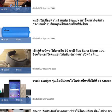
เมื่อวันที่ 08 มิถุนายน 2560
4.3k
68
ทนยืนให้เมื่อยทำไม? พบกับ Sitpack เก้าอี้พกพาไซส์เท่า
กระบอกน้ำ เปลี่ยนทุกที่ให้กลายเป็นที่นั่งในพ...
เมื่อวันที่ 05 มิถุนายน 2560
11.9k
183
เข้าสู่ห้วงนิทราได้ภายใน 10 นาที ด้วย Sana Sleep แว่น
อัจฉริยะเอาใจคนนอนไม่หลับ จ่อวางขายปีหน้า ใน...
เมื่อวันที่ 30 พฤษภาคม 2560
108.9k
6.5k
รวม 8 Gadget รุ่นเด็ดที่น่าสนใจในช่วงนี้หาซื้อได้ที่ 11 Street
เมื่อวันที่ 24 มกราคม 2560
41.1k
10.6k
ส่อง 11 สิ่งประดิษฐ์ (Gadget) ที่ทำให้โลกเปลี่ยน มีอะไรบ้าง มา