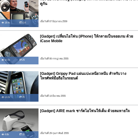
ดูกัน
เมื่อวันที่ 07 มิถุนายน 2559
18.4k
414
[Gadget] เปลี่ยนไอโฟน (iPhone) ให้กลายเป็นจอยเกม ด้วย
iCase Mobile
เมื่อวันที่ 06 กรกฏาคม 2555
10.5k
25
[Gadget] Grippy Pad แผ่นแปะเหนียวหนึบ สำหรับวาง
โทรศัพท์มือถือในรถยนต์
เมื่อวันที่ 14 มีนาคม 2555
14.0k
26
[Gadget] AIRE mark ชาร์ตไอโฟนให้เต็ม ด้วยลมหายใจ
เมื่อวันที่ 29 กุมภาพันธ์ 2555
4.6k
35