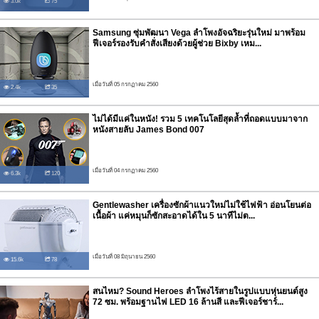
3.0k
75
Samsung ซุ่มพัฒนา Vega ลำโพงอัจฉริยะรุ่นใหม่ มาพร้อม
ฟีเจอร์รองรับคำสั่งเสียงด้วยผู้ช่วย Bixby เหม...
เมื่อวันที่ 05 กรกฏาคม 2560
2.4k
35
ไม่ได้มีแค่ในหนัง! รวม 5 เทคโนโลยีสุดล้ำที่ถอดแบบมาจาก
หนังสายลับ James Bond 007
เมื่อวันที่ 04 กรกฏาคม 2560
6.3k
120
Gentlewasher เครื่องซักผ้าแนวใหม่ไม่ใช้ไฟฟ้า อ่อนโยนต่อ
เนื้อผ้า แค่หมุนก็ซักสะอาดได้ใน 5 นาทีไม่ต...
เมื่อวันที่ 08 มิถุนายน 2560
15.6k
78
สนไหม? Sound Heroes ลำโพงไร้สายในรูปแบบหุ่นยนต์สูง
72 ซม. พร้อมฐานไฟ LED 16 ล้านสี และฟีเจอร์ชาร์...