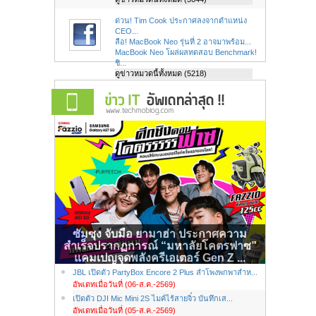
ด่วน! Tim Cook ประกาศลงจากตำแหน่ง
CEO...
ลือ! MacBook Neo รุ่นที่ 2 อาจมาพร้อม...
MacBook Neo โผล่ผลทดสอบ Benchmark!
ชิ...
ดูข่าวหมวดนี้ทั้งหมด (5218)
ซัมซุง จับมือ ยามาฮ่า ประกาศความ
สำเร็จปรากฏการณ์ “มหาลัยโคตรฟาซ”
แคมเปญจุดพลังครีเอเตอร์ Gen Z ...
JBL เปิดตัว PartyBox Encore 2 Plus ลำโพงพกพาสำห...
อัพเดทเมื่อวันที่ (06-ส.ค.-2569)
เปิดตัว DJI Mic Mini 2S ไมค์ไร้สายจิ๋ว บันทึกเส...
อัพเดทเมื่อวันที่ (05-ส.ค.-2569)