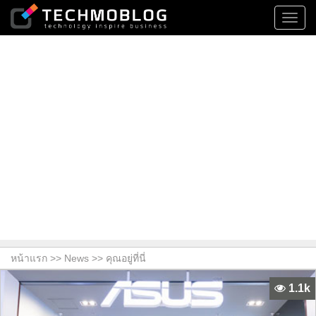
Toggl
navig
หน้าแรก >>
News
>> คุณอยู่ที่นี่
1.1k