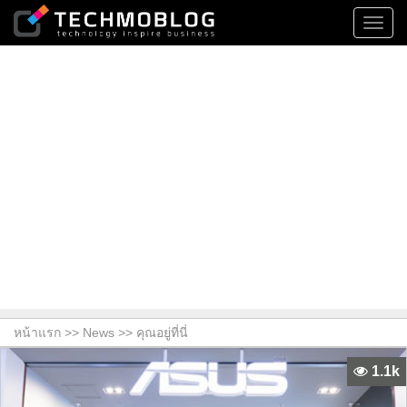
Toggl
navig
หน้าแรก >>
News
>> คุณอยู่ที่นี่
1.1k