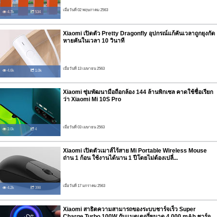
เมื่อวันที่ 02 พฤษภาคม 2563
4.7k
534
Xiaomi เปิดตัว Pretty Dragonfly อุปกรณ์แก้คันเวลาถูกยุงกัด
หายคันในเวลา 10 วินาที
เมื่อวันที่ 13 เมษายน 2563
4.6k
1.0k
Xiaomi ซุ่มพัฒนามือถือกล้อง 144 ล้านพิกเซล คาดใช้ชื่อเรียก
ว่า Xiaomi Mi 10S Pro
เมื่อวันที่ 03 เมษายน 2563
3.0k
4
Xiaomi เปิดตัวเมาส์ไร้สาย Mi Portable Wireless Mouse
ถ่าน 1 ก้อน ใช้งานได้นาน 1 ปีโดยไม่ต้องเปลี่...
เมื่อวันที่ 17 มกราคม 2563
4.2k
398
Xiaomi สาธิตความสามารถของระบบชาร์จเร็ว Super
Charge Turbo 100W กับแบตเตอรี่ขนาด 4,000 mAh ชาร์จ