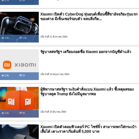
3.7k
54
Xiaomi เปิดตัว CyberDog หุ่นยนต์เพื่อนซี้สี่ขาอัจฉริยะรุ่นแรก
ของค่าย มีเซ็นเซอร์รอบตัว หลบสิ่งกีด...
เมื่อวันที่ 11 สิงหาคม 2564
4.6k
1.5k
รัฐบาลสหรัฐฯ เตรียมถอดชื่อ Xiaomi ออกจากบัญชีดำแล้ว
เมื่อวันที่ 13 พฤษภาคม 2564
2.8k
10
ผู้พิพากษาสหรัฐฯ ระงับคำสั่งแบน Xiaomi แล้ว ชี้เหตุผลของ
รัฐบาลยุค Trump ยังไม่มีมูลมากพอ
เมื่อวันที่ 15 มีนาคม 2564
3.6k
48
Xiaomi เปิดตัวคอมพิวเตอร์ PC ไซซ์จิ๋ว สามารถพกใส่กระเป๋า
เสื้อได้ เคาะราคาเริ่มต้นที่ 5,000 บาท