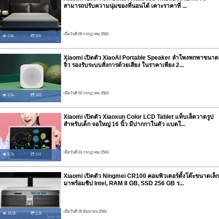
สามารถปรับความนุ่มของที่นอนได้ เคาะราคาที่ ...
เมื่อวันที่ 09 กรกฏาคม 2563
3.8k
206
Xiaomi เปิดตัว XiaoAI Portable Speaker ลำโพงพกพาขนาด
จิ๋ว รองรับระบบสั่งการด้วยเสียง ในราคาเพียง 2...
เมื่อวันที่ 02 กรกฏาคม 2563
3.5k
162
Xiaomi เปิดตัว Xiaoxun Color LCD Tablet แท็บเล็ตวาดรูป
สำหรับเด็ก จอใหญ่ 16 นิ้ว มีปากกาในตัว แบตใ...
เมื่อวันที่ 01 กรกฏาคม 2563
5.2k
224
Xiaomi เปิดตัว Ningmei CR100 คอมพิวเตอร์ตั้งโต๊ะขนาดเล็ก
มาพร้อมชิป Intel, RAM 8 GB, SSD 256 GB ร...
เมื่อวันที่ 26 มิถุนายน 2563
16.0k
3.2k