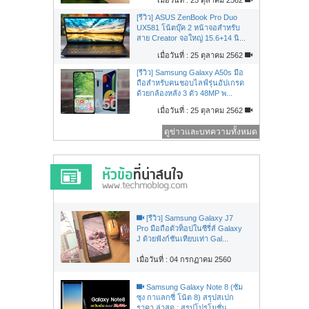
[รีวิว] ASUS ZenBook Pro Duo
UX581 โน้ตบุ๊ค 2 หน้าจอสำหรับ
สาย Creator จอใหญ่ 15.6+14 นิ...
เมื่อวันที่ : 25 ตุลาคม 2562
[รีวิว] Samsung Galaxy A50s มือ
ถือสำหรับคนชอบไลฟ์รุ่นอัปเกรด
ด้วยกล้องหลัง 3 ตัว 48MP พ...
เมื่อวันที่ : 25 ตุลาคม 2562
ดูข่าวและบทความทั้งหมด
[รีวิว] Samsung Galaxy J7
Pro มือถือตัวท็อปในซีรี่ส์ Galaxy
J ด้วยฟังก์ชันเทียบเท่า Gal...
เมื่อวันที่ : 04 กรกฏาคม 2560
Samsung Galaxy Note 8 (ซัม
ซุง กาแลกซี่ โน้ต 8) สรุปสเปก
ราคา ล่าสุด : สรุปโปรโมชั่น