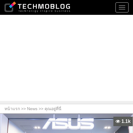
Toggl
navig
หน้าแรก >>
News
>> คุณอยู่ที่นี่
1.1k