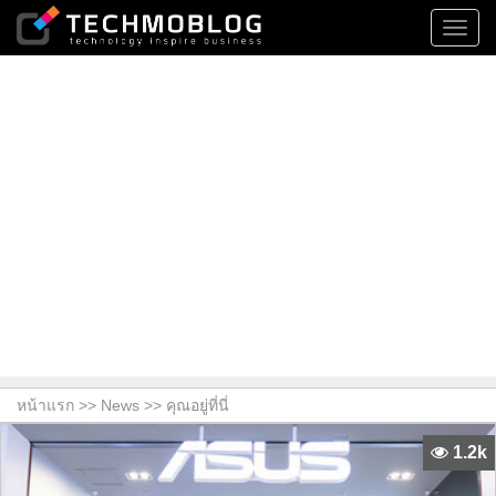
Toggl
navig
หน้าแรก >>
News
>> คุณอยู่ที่นี่
1.2k