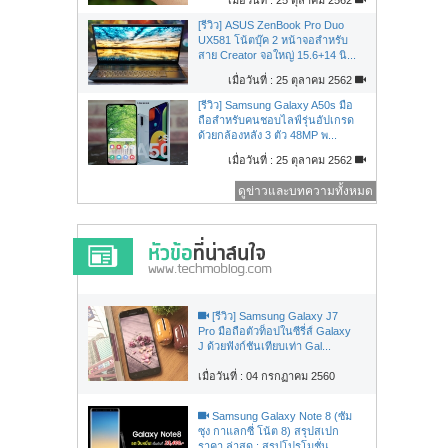
[รีวิว] ASUS ZenBook Pro Duo
UX581 โน้ตบุ๊ค 2 หน้าจอสำหรับ
สาย Creator จอใหญ่ 15.6+14 นิ...
เมื่อวันที่ : 25 ตุลาคม 2562
[รีวิว] Samsung Galaxy A50s มือ
ถือสำหรับคนชอบไลฟ์รุ่นอัปเกรด
ด้วยกล้องหลัง 3 ตัว 48MP พ...
เมื่อวันที่ : 25 ตุลาคม 2562
ดูข่าวและบทความทั้งหมด
[รีวิว] Samsung Galaxy J7
Pro มือถือตัวท็อปในซีรี่ส์ Galaxy
J ด้วยฟังก์ชันเทียบเท่า Gal...
เมื่อวันที่ : 04 กรกฏาคม 2560
Samsung Galaxy Note 8 (ซัม
ซุง กาแลกซี่ โน้ต 8) สรุปสเปก
ราคา ล่าสุด : สรุปโปรโมชั่น