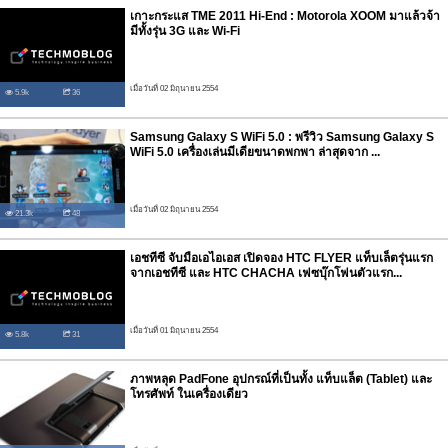
เกาะกระแส TME 2011 Hi-End : Motorola XOOM มาแล้วจ้า
มีทั้งรุ่น 3G และ Wi-Fi
เมื่อวันที่ 02 มิถุนายน 2554
5.9k
36
Samsung Galaxy S WiFi 5.0 : พรีวิว Samsung Galaxy S
WiFi 5.0 เครื่องเล่นมีเดียขนาดพกพา ล่าสุดจาก ...
เมื่อวันที่ 02 มิถุนายน 2554
21.3k
48
เอชทีซี จับมือเอไอเอส เปิดจอง HTC FLYER แท็บเล็ตรุ่นแรก
จากเอชทีซี และ HTC CHACHA เฟซบุ๊กโฟนตัวแรก...
เมื่อวันที่ 01 มิถุนายน 2554
5.8k
31
ภาพหลุด PadFone อุปกรณ์ที่เป็นทั้ง แท็บแล็ต (Tablet) และ
โทรศัพท์ ในเครื่องเดียว