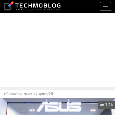
Toggl
navig
หน้าแรก >>
News
>> คุณอยู่ที่นี่
1.2k