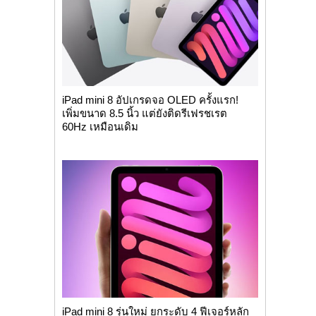
iPad mini 8 อัปเกรดจอ OLED ครั้งแรก!
เพิ่มขนาด 8.5 นิ้ว แต่ยังติดรีเฟรชเรต
60Hz เหมือนเดิม
iPad mini 8 รุ่นใหม่ ยกระดับ 4 ฟีเจอร์หลัก