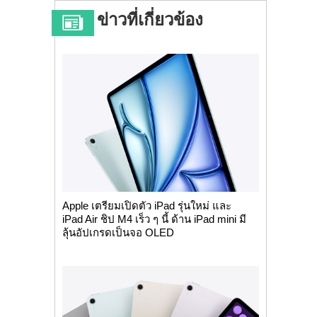
ข่าวที่เกี่ยวข้อง
Apple เตรียมเปิดตัว iPad รุ่นใหม่ และ
iPad Air ชิป M4 เร็ว ๆ นี้ ด้าน iPad mini มี
ลุ้นอัปเกรดเป็นจอ OLED