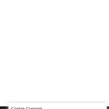
Cookie Consent