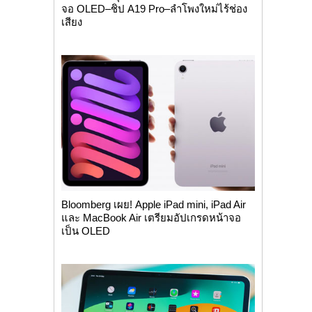
จอ OLED–ชิป A19 Pro–ลำโพงใหม่ไร้ช่อง
เสียง
Bloomberg เผย! Apple iPad mini, iPad Air
และ MacBook Air เตรียมอัปเกรดหน้าจอ
เป็น OLED