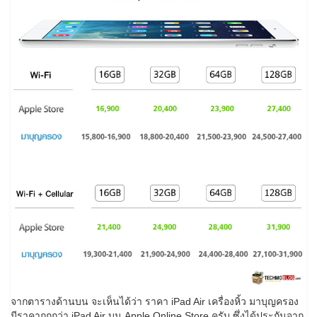
จากตารางด้านบน จะเห็นได้ว่า ราคา iPad Air เครื่องหิ้ว มาบุญครอง
มีราคาถูกกว่า iPad Air บน Apple Online Store ครับ ซึ่งได้ประกันจาก