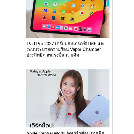
iPad Pro 2027 เตรียมอัปเกรดชิป M6 และ
ระบบระบายความร้อน Vapor Chamber
ประสิทธิภาพแรงขึ้นกว่าเดิม
Apple Central World จัดเวิร์กช็อป เทคนิค