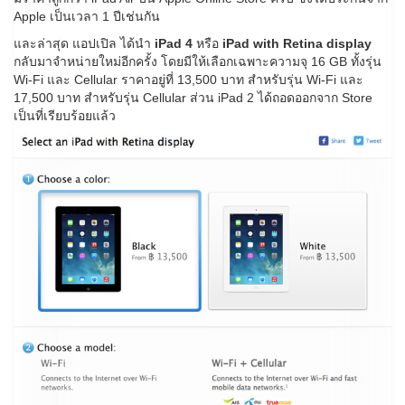
Apple เป็นเวลา 1 ปีเช่นกัน
และล่าสุด แอปเปิล ได้นำ
iPad 4
หรือ
iPad with Retina display
กลับมาจำหน่ายใหม่อีกครั้ง โดยมีให้เลือกเฉพาะความจุ 16 GB ทั้งรุ่น
Wi-Fi และ Cellular ราคาอยู่ที่ 13,500 บาท สำหรับรุ่น Wi-Fi และ
17,500 บาท สำหรับรุ่น Cellular ส่วน iPad 2 ได้ถอดออกจาก Store
เป็นที่เรียบร้อยแล้ว