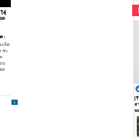
ใช้
ียด
1
บเล็ต
ซล ซะ
ัท
แบบ
ียด
[ร
1
สา
พล