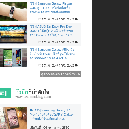
[รีวิว] Samsung Galaxy Fit และ
Galaxy Fit e สายรัดข้อมือเพื่อ
สุขภาพ ด้วยหน้าจอสีแบบสัมผ...
เมื่อวันที่ : 25 ตุลาคม 2562
[รีวิว] ASUS ZenBook Pro Duo
UX581 โน้ตบุ๊ค 2 หน้าจอสำหรับ
สาย Creator จอใหญ่ 15.6+14 นิ...
เมื่อวันที่ : 25 ตุลาคม 2562
[รีวิว] Samsung Galaxy A50s มือ
ถือสำหรับคนชอบไลฟ์รุ่นอัปเกรด
ด้วยกล้องหลัง 3 ตัว 48MP พ...
เมื่อวันที่ : 25 ตุลาคม 2562
ดูข่าวและบทความทั้งหมด
[รีวิว] Samsung Galaxy J7
Pro มือถือตัวท็อปในซีรี่ส์ Galaxy
J ด้วยฟังก์ชันเทียบเท่า Gal...
เมื่อวันที่ : 04 กรกฏาคม 2560