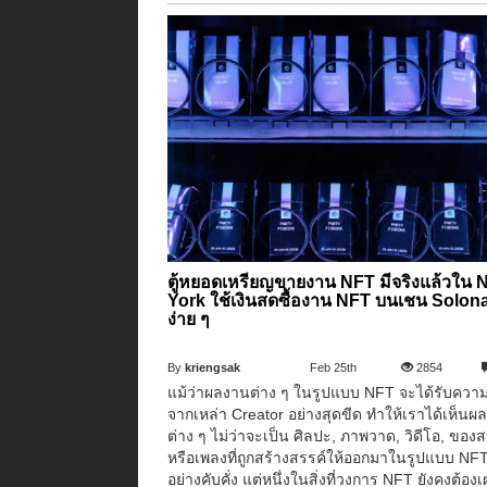
ตู้หยอดเหรียญขายงาน NFT มีจริงแล้วใน 
York ใช้เงินสดซื้องาน NFT บนเชน Solona
ง่าย ๆ
By
kriengsak
Feb 25th
2854
แม้ว่าผลงานต่าง ๆ ในรูปแบบ NFT จะได้รับควา
จากเหล่า Creator อย่างสุดขีด ทำให้เราได้เห็นผ
ต่าง ๆ ไม่ว่าจะเป็น ศิลปะ, ภาพวาด, วิดีโอ, ของ
หรือเพลงที่ถูกสร้างสรรค์ให้ออกมาในรูปแบบ NF
อย่างคับคั่ง แต่หนึ่งในสิ่งที่วงการ NFT ยังคงต้องเผ