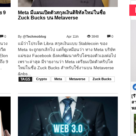
ย 9
Meta มีแผนเปิดตัวสกุลเงินดิจิทัลใหม่ในชื่อ
Zuck Bucks บน Metaverse
0
By
@Techmoblog
Apr 11th
3848
0
ในวง
แม้ว่าโปรเจ็ค Libra สกุลเงินแบบ Stablecoin ของ
วีต
Meta จะถูกยกเลิกไป แต่ก็ดูเหมือนว่า ทาง Meta บริษัท
 Elon
แม่ของ Facebook ยังคงพัฒนาคริปโตของตัวเองต่อไป
ถึง 9
เพราะล่าสุด มีรายงานว่า Meta เตรียมเปิดตัวคริปโต
.
ใหม่ในชื่อ Zuck Bucks สำหรับใช้งานบน Metaverse
&nbs...
Crypto
Meta
Metaverse
Zuck Bucks
[ร
สา
พล