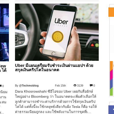
Uber มีแผนเตรียมรับชำระเงินผ่านแอปฯ ด้วย
New
สกุลเงินคริปโตในอนาคต
 ได้
By
@Techmoblog
Feb 15th
3139
0
0
Dara Khosrowshahi ซีอีโอของ Uber เผยกับสื่อยักษ์
มนิยม
ใหญ่อย่าง Bloomberg ว่า ในอนาคตจะเพิ่มตัวเลือกให้
ลงาน
ลูกค้าสามารถชำระค่าบริการด้วยการใช้สกุลเงินคริป
สะสม
โตได้ แต่ทั้งนี้จะใช้กลยุทธ์เดียวกับฝั่ง Tesla ก็คือ รอให้
T
ค่าธรรมเนียมถูกลง และใช้พลังงานในการขุดที่เ...
...