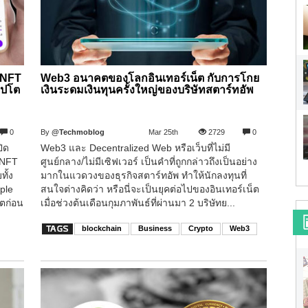
 NFT
Web3 อนาคตของโลกอินเทอร์เน็ต กับการโกย
ิปโต
เงินระดมเงินทุนครั้งใหญ่ของบริษัทสตาร์ทอัพ
0
By
@Techmoblog
Mar 25th
2729
0
ปิด
Web3 และ Decentralized Web หรือเว็บที่ไม่มี
 NFT
ศูนย์กลาง/ไม่มีเซิฟเวอร์ เป็นคำที่ถูกกล่าวถึงเป็นอย่าง
ั้ง
มากในแวดวงของธุรกิจสตาร์ทอัพ ทำให้นักลงทุนที่
ple
สนใจต่างคิดว่า หรือนี่จะเป็นยุคต่อไปของอินเทอร์เน็ต
ตก่อน
เมื่อช่วงต้นเดือนกุมภาพันธ์ที่ผ่านมา 2 บริษัทย...
blockchain
Business
Crypto
Web3