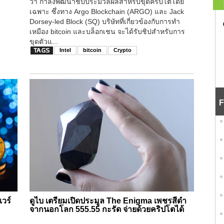
ว่า กำลังพัฒนาชิปประมวลผลสำหรับขุดคริปโตโดย
เฉพาะ ซึ่งทาง Argo Blockchain (ARGO) และ Jack
Dorsey-led Block (SQ) บริษัทที่เกี่ยวข้องกับการทำ
เหมือง bitcoin และบล็อกเชน จะได้รับชิปสำหรับการ
ขุดตัวแ...
Intel
bitcoin
Crypto
F
แวร์
ดูไบ เตรียมเปิดประมูล The Enigma เพชรสีดำ
จากนอกโลก 555.55 กะรัด จ่ายด้วยคริปโตได้