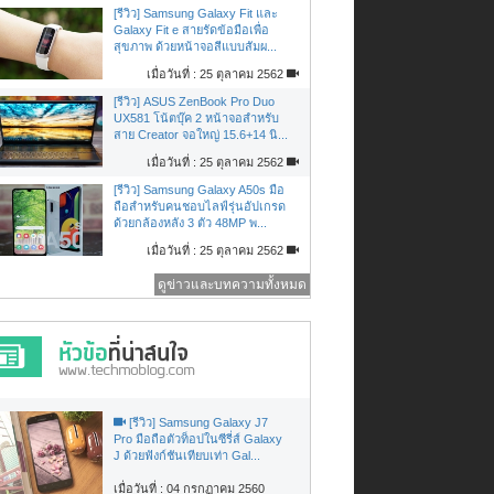
[รีวิว] Samsung Galaxy Fit และ
Galaxy Fit e สายรัดข้อมือเพื่อ
สุขภาพ ด้วยหน้าจอสีแบบสัมผ...
เมื่อวันที่ : 25 ตุลาคม 2562
[รีวิว] ASUS ZenBook Pro Duo
UX581 โน้ตบุ๊ค 2 หน้าจอสำหรับ
สาย Creator จอใหญ่ 15.6+14 นิ...
เมื่อวันที่ : 25 ตุลาคม 2562
[รีวิว] Samsung Galaxy A50s มือ
ถือสำหรับคนชอบไลฟ์รุ่นอัปเกรด
ด้วยกล้องหลัง 3 ตัว 48MP พ...
เมื่อวันที่ : 25 ตุลาคม 2562
ดูข่าวและบทความทั้งหมด
[รีวิว] Samsung Galaxy J7
Pro มือถือตัวท็อปในซีรี่ส์ Galaxy
J ด้วยฟังก์ชันเทียบเท่า Gal...
เมื่อวันที่ : 04 กรกฏาคม 2560