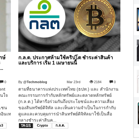
กษ์
ก.ล.ต. ประกาศห้ามใช้คริปโต ชำระค่าสินค้า
ะ
และบริการ เริ่ม 1 เมษายนนี้
..
0
By
@Techmoblog
Mar 23rd
2184
0
ent
ตามที่ธนาคารแห่งประเทศไทย (ธปท.) และ สำนักงาน
สินใจ
คณะกรรมการกำกับหลักทรัพย์และตลาดหลักทรัพย์
(ก.ล.ต.) ได้หารือร่วมกันถึงประโยชน์และความเสี่ยง
กเชน
ของสินทรัพย์ดิจิทัล และเห็นความจำเป็นในการกำกับ
งอินเท
ดูแลและควบคุมการนำสินทรัพย์ดิจิทัลมาใช้เป็นสื่อ
กลางชำระค่าสินค...
b3
Crypto
ก.ล.ต.