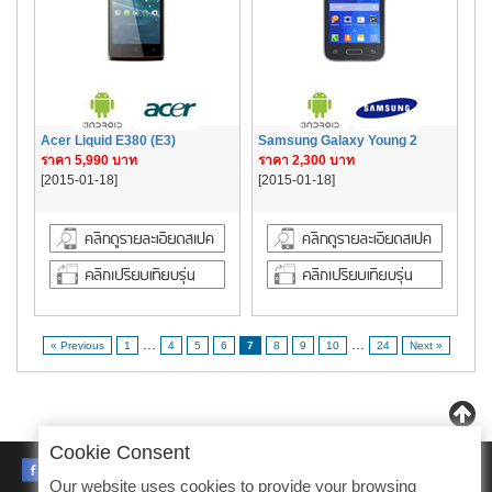
Acer Liquid E380 (E3)
Samsung Galaxy Young 2
ราคา 5,990 บาท
ราคา 2,300 บาท
[2015-01-18]
[2015-01-18]
...
...
« Previous
1
4
5
6
7
8
9
10
24
Next »
Cookie Consent
FACEBOOK
Our website uses cookies to provide your browsing