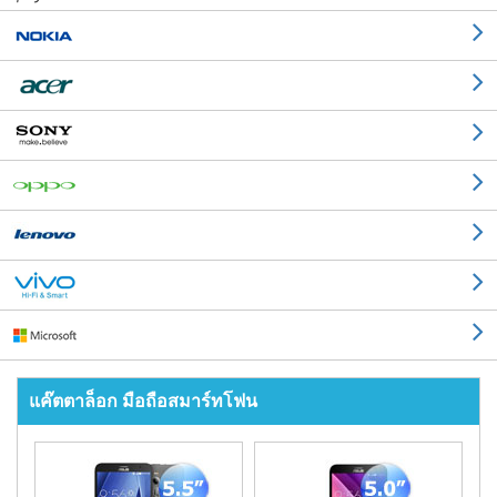
แค๊ตตาล็อก มือถือสมาร์ทโฟน