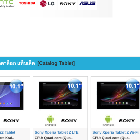
ตตาล็อก แท็บเล็ต
[Catalog Tablet]
Z2 Tablet
Sony Xperia Tablet Z LTE
Sony Xperia Tablet Z Wi-Fi
e Krai..
CPU: Quad-core (Qua..
CPU: Quad-core (Qua..