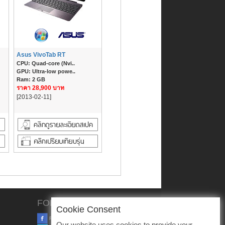
Asus VivoTab RT
CPU: Quad-core (Nvi..
GPU: Ultra-low powe..
Ram: 2 GB
ราคา 28,900 บาท
[2013-02-11]
FOLLOW US
Cookie Consent
FACEBOOK
Our website uses cookies to provide your