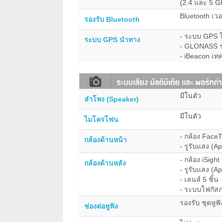
(2.4 และ 5 
Bluetooth เวอ
รองรับ Bluetooth
- ระบบ GPS ใ
ระบบ GPS นำทาง
- GLONASS ร
- iBeacon เ
มีในตัว
ลำโพง (Speaker)
มีในตัว
ไมโครโฟน
- กล้อง Face
กล้องด้านหน้า
- รูรับแสง (Ap
- กล้อง iSigh
กล้องด้านหลัง
- รูรับแสง (Ap
- เลนส์ 5 ชิ้น
- ระบบโฟกัสภ
รองรับ ชุดหูฟ
ช่องต่อหูฟัง