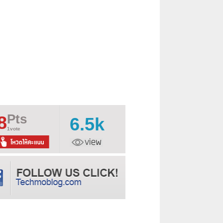
Pts
8
6.5k
1vote