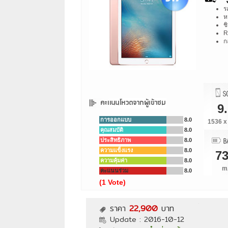
ร
ห
ช
R
ก
9
การออกแบบ
8.0
1536 x
คุณสมบัติ
8.0
ประสิทธิภาพ
8.0
ความแข็งแรง
8.0
7
ความคุ้มค่า
8.0
m
คะแนนร่วม
8.0
(1 Vote)
ราคา
22,900
บาท
Update :
2016-10-12