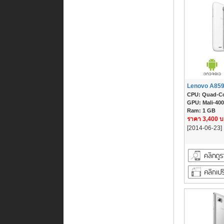
Lenovo A85
CPU: Quad-Co
GPU: Mali-40
Ram: 1 GB
ราคา 3,400 
[2014-06-23]