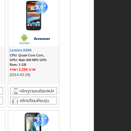
Lenovo A680
CPU: Quad-Core Cort..
GPU: Mali-400 MP2 GPU
Ram: 1 GB
ราคา 2,350 บาท
[2014-03-29]