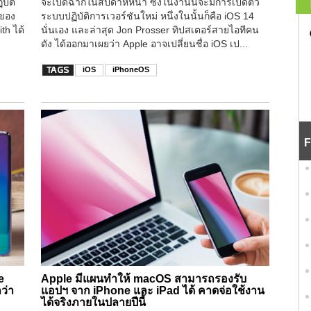
บัติ
จะเปิดฉากในสัปดาห์หน้า ซึ่งในงานนี้จะมีการเปิดตัว
งของ
ระบบปฏิบัติการเวอร์ชันใหม่ หนึ่งในนั้นก็คือ iOS 14
th ได้
นั่นเอง และล่าสุด Jon Prosser ทิปสเตอร์สายไอทีคน
ดัง ได้ออกมาเผยว่า Apple อาจเปลี่ยนชื่อ iOS เป...
iOS
iPhoneOS
F
e
Apple มีแผนทำให้ macOS สามารถรองรับ
ว่า
แอปฯ จาก iPhone และ iPad ได้ คาดจ่อใช้งาน
ได้จริงภายในปลายปีนี้