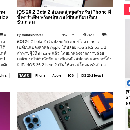
วาม
iOS 26.2 Beta 2 อัปเดตล่าสุดสำหรับ iPhone ดี
ries
ขึ้นกว่าเดิม พร้อมลุ้นเวอร์ชันเสถียรเดือน
ธันวาคม
0
By
Administrator
Nov 17th
3647
0
งาน
iOS 26.2 beta 2 เริ่มปล่อยอัปเดต พร้อมรายการ
ไร้
เปลี่ยนแปลงล่าสุด Apple ได้ปล่อย iOS 26.2 beta 2
ไฟล์
สำหรับผู้ใช้ iPhone แล้ว โดยมาหลังจากการปล่อย
แอป
เบต้าแรกให้กับนักพัฒนาเพียงหนึ่งสัปดาห์ นอกจากนี้ยัง
ระดับ
มี iPadOS 26.2 beta 2 เปิดให้ดาวน์โหลดเช่นกัน อ...
ltra
iPhone
Apple
iOS
iOS 26.2 beta 2
[ร
สา
พล