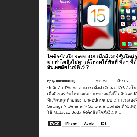
ไขข้อข้องใจ ระบบ iOS เมื่อมีเวอร์ชันใหม่
มา ทำไมถึงไม่ดาวน์โหลดให้ทันที ทั้ง ๆ ที่ตั้
อัปเดตอัตโนมัติไว้ ?
By
@Techmoblog
Apr 08th
7472
ปกติแล้ว iPhone สามารถตั้งค่าอัปเดต iOS อัตโนม
เมื่อมีเวอร์ชันใหม่ออกมา แต่บางครั้งก็ไม่อัปเดต i
ทันทีจนสุดท้ายต้องไปกดอัปเดตแบบแมนนวลเองที
Settings > General > Software Update ด้วยเหตุนี้
ใช้ Mateusz Buda จึงตัดสินใจส่งอีเมล...
iPhone
Apple
iOS