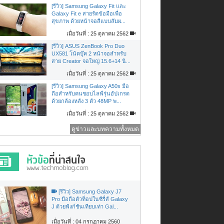
[รีวิว] Samsung Galaxy Fit และ
Galaxy Fit e สายรัดข้อมือเพื่อ
สุขภาพ ด้วยหน้าจอสีแบบสัมผ...
เมื่อวันที่ : 25 ตุลาคม 2562
[รีวิว] ASUS ZenBook Pro Duo
UX581 โน้ตบุ๊ค 2 หน้าจอสำหรับ
สาย Creator จอใหญ่ 15.6+14 นิ...
เมื่อวันที่ : 25 ตุลาคม 2562
[รีวิว] Samsung Galaxy A50s มือ
ถือสำหรับคนชอบไลฟ์รุ่นอัปเกรด
ด้วยกล้องหลัง 3 ตัว 48MP พ...
เมื่อวันที่ : 25 ตุลาคม 2562
ดูข่าวและบทความทั้งหมด
[รีวิว] Samsung Galaxy J7
Pro มือถือตัวท็อปในซีรี่ส์ Galaxy
J ด้วยฟังก์ชันเทียบเท่า Gal...
เมื่อวันที่ : 04 กรกฏาคม 2560