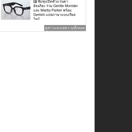
ซัมซุงเปิดตัวแว่นตา
อัจฉริยะ ร่วม Gentle Monster
และ Warby Parker พร้อม
Gemini แปลภาษาแบบเรียล
ไทม์
ดูข่าวและบทความทั้งหมด