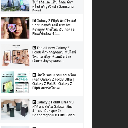
ใช้มือถือและแท็ปเล็ตองค์กร
ครั้งสำคัญ เปิดตัว Samsung
Read...
Galaxy Z Flip8 พับดีไซน์เก๋
บางเบาสุดที่เคยมี มาพร้อม
สีชมพูสุดคิวท์ใหม่ อัปเกรดจอ
FlexWindow 4.1...
The all-new Galaxy Z
Fold8 ฉีกทุกกฎจอพับ! พับไซซ์
ใหม่ เบาที่สุด ที่เคยมี กว้าง
เต็มตา Joy ทุกคอนเ...
เปิดโปรลับ 3 วันแรก! พรีออ
เดอร์ Galaxy Z Fold8 Ultra |
Galaxy Z Fold8 | Galaxy Z
Flip8 สมาร์ทโฟนจ...
Galaxy Z Fold8 Ultra ทุบ
สถิติบางสุดใน Galaxy เพียง
4.1 มม. ด้วยขุมพลัง
Snapdragon® 8 Elite Gen 5
...