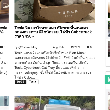
esla
Tesla จีน เอาใจทาสแมว เปิดขายที่นอนแมว
0%
กล่องกระดาษ ดีไซน์กระบะไฟฟ้า Cybertruck
ราคา 450.-
0
By
@Techmoblog
Aug 10th
2171
0
อง
Tesla แบรนด์รถยนต์ไฟฟ้าชื่อดังของ Elon Musk
ะ
นอกจากจะผลิตรถยนต์ไฟฟ้าแล้ว ยังทำสินค้าอื่น ๆ ออก
่ 2 มา
มาขายด้วยเช่นกัน ล่าสุด Tesla ประเทศจีน เปิดตัว
ลด
Tesla Cybertruck Cat Tray ที่นอนแมวที่ทำจาก
โดยผู้
กระดาษลังลูกฟูก ซึ่งดีไซน์นั้นอ้างอิงมาจากรถกระบะ
ไฟฟ้า Cybe...
Tesla