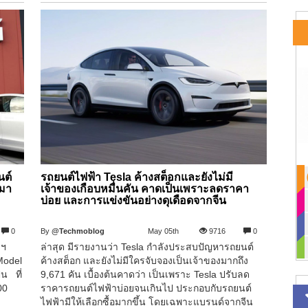
นต์
รถยนต์ไฟฟ้า Tesla ค้างสต็อกและยังไม่มี
ามา
เจ้าของเกือบหมื่นคัน คาดเป็นเพราะลดราคา
บ่อย และการแข่งขันอย่างดุเดือดจากจีน
0
By
@Techmoblog
May 05th
9716
0
ฐฯ
ล่าสุด มีรายงานว่า Tesla กำลังประสบปัญหารถยนต์
 Model
ค้างสต็อก และยังไม่มีใครจับจองเป็นเจ้าของมากถึง
น ที่
9,671 คัน เบื้องต้นคาดว่า เป็นเพราะ Tesla ปรับลด
00
ราคารถยนต์ไฟฟ้าบ่อยจนเกินไป ประกอบกับรถยนต์
ไฟฟ้ามีให้เลือกซื้อมากขึ้น โดยเฉพาะแบรนด์จากจีน