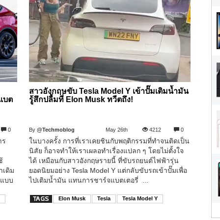
สาวอังกฤษขับ Tesla Model Y เข้าปั๊มเติมน้ำมัน
าแบต
รู้สึกปลื้มที่ Elon Musk ทวีตถึง!
0
By
@Techmoblog
May 26th
4212
0
าร
ในบางครั้ง การที่เราเคยชินกับพฤติกรรมที่ทำจนติดเป็น
นิสัย ก็อาจทำให้เราเผลอทำเรื่องแปลก ๆ โดยไม่ตั้งใจ
้
ได้ เหมือนกับสาวอังกฤษรายนี้ ที่ขับรถยนต์ไฟฟ้ารุ่น
าเดิม
ยอดนิยมอย่าง Tesla Model Y แต่กลับขับรถเข้าปั๊มเพื่อ
P แบบ
ไปเติมน้ำมัน แทนการชาร์จแบตเตอรี่ ...
Y
Elon Musk
Tesla
Tesla Model Y