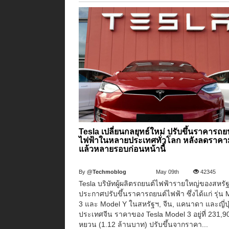
Tesla เปลี่ยนกลยุทธ์ใหม่ ปรับขึ้นราคารถย
ไฟฟ้าในหลายประเทศทั่วโลก หลังลดราค
แล้วหลายรอบก่อนหน้านี้
By
@Techmoblog
May 09th
42345
Tesla บริษัทผู้ผลิตรถยนต์ไฟฟ้ารายใหญ่ของสหรั
ประกาศปรับขึ้นราคารถยนต์ไฟฟ้า ซึ่งได้แก่ รุ่น
3 และ Model Y ในสหรัฐฯ, จีน, แคนาดา และญี่ปุ่
ประเทศจีน ราคาของ Tesla Model 3 อยู่ที่ 231,9
หยวน (1.12 ล้านบาท) ปรับขึ้นจากราคา...