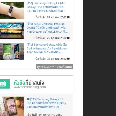
[รีวิว] Samsung Galaxy Fit และ
Galaxy Fit e สายรัดข้อมือเพื่อ
สุขภาพ ด้วยหน้าจอสีแบบสัมผ...
เมื่อวันที่ : 25 ตุลาคม 2562
[รีวิว] ASUS ZenBook Pro Duo
UX581 โน้ตบุ๊ค 2 หน้าจอสำหรับ
สาย Creator จอใหญ่ 15.6+14 นิ...
เมื่อวันที่ : 25 ตุลาคม 2562
[รีวิว] Samsung Galaxy A50s มือ
ถือสำหรับคนชอบไลฟ์รุ่นอัปเกรด
ด้วยกล้องหลัง 3 ตัว 48MP พ...
เมื่อวันที่ : 25 ตุลาคม 2562
ดูข่าวและบทความทั้งหมด
[รีวิว] Samsung Galaxy J7
Pro มือถือตัวท็อปในซีรี่ส์ Galaxy
J ด้วยฟังก์ชันเทียบเท่า Gal...
เมื่อวันที่ : 04 กรกฏาคม 2560