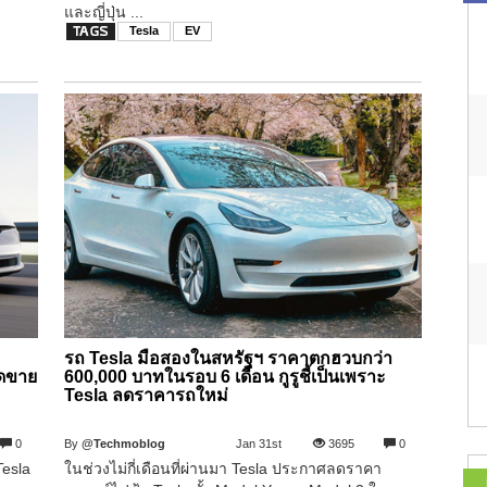
และญี่ปุ่น ...
Tesla
EV
รถ Tesla มือสองในสหรัฐฯ ราคาตกฮวบกว่า
อดขาย
600,000 บาทในรอบ 6 เดือน กูรูชี้เป็นเพราะ
Tesla ลดราคารถใหม่
0
By
@Techmoblog
Jan 31st
3695
0
Tesla
ในช่วงไม่กี่เดือนที่ผ่านมา Tesla ประกาศลดราคา