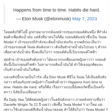
Happens from time to time. Habits die hard.
— Elon Musk (@elonmusk)
May 7, 2023
โดยคลิปวิดีโอนี้ ถูกถ่ายมาจากกล้องหน้ารถของรถยนต์คันหนึ่ง ที่กำลัง
ต่อคิวเพื่อเติมน้ำมัน แต่สิ่งที่น่าสนใจก็คือ รถยนต์คันหน้าซึ่งเป็น Tesla
Model Y เจ้าของรถก็กำลังจะเติมน้ำมันเช่นกัน จากคลิปจะเห็นว่า
เจ้าของรถยนต์ Tesla คันดังกล่าว เดินถือหัวจ่ายน้ำมันไปรอบ ๆ ตัวรถ
เพื่อหาฝาถังน้ำมัน ซึ่งคงลืมไปว่า รถยนต์คันนี้เป็นรถยนต์ไฟฟ้า
สุดท้าย เจ้าของคลิปดังกล่าว ได้ลงจากรถเพื่อบอกหญิงสาวว่า รถยนต์
คันนี้เป็นรถยนต์ไฟฟ้า ไม่สามารถเติมน้ำมันได้ ทำให้เธอฉุกคิดและ
เก็บหัวจ่ายน้ำมันในที่สุด
และคลิปนี้กลายเป็นไวรัล เมื่อ Elon Musk ซีอีโอ Tesla ได้เห็นคลิปดัง
กล่าว พร้อมกับแซวหญิงสาวในคลิปด้วยว่า Happens from time to
time. Habits die hard. หรือก็คือ เรื่องราวแบบนี้ยังคงเกิดขึ้นเป็นครั้ง
คราว นิสัยนั้นเปลี่ยนยาก
สื่อ Daily Star ได้ติดต่อหญิงสาวในคลิปดังกล่าว ภายหลังทราบชื่อว่า
Danielle Wright วัย 22 ปี เผยว่า เพิ่งซื้อ Tesla Model Y มาใหม่ แต่
เพราะใช้แต่รถยนต์ที่เติมน้ำมันมาตลอด ทำให้ลืมไปว่า Tesla Model Y