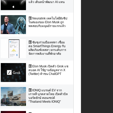
แล้ว เดินหน้าพัฒนา AI แทน
Neuralink เทคโนโลยีฝังชิป
ในสมองของ Elon Musk ถูก
ทดสอบกับมนุษย์รายแรกแล้ว
ซัมซุงร่วมมือเทสลา เชื่อม
ต่อ SmartThings Energy กับ
ผลิตภัณฑ์เทสลา ยกระดับการ
จัดการพลังงานที่พักอาศัย
Elon Musk เปิดตัว Grok แช
ตบอต AI ใช้ฐานข้อมูลจาก X
(Twitter) ท้าชน ChatGPT
IONIQ แบรนด์ EV จาก
เกาหลี บุกตลาดไทย เปิดตัวบิล
บอร์ดยักษ์ คอนเซปต์
“Thailand Meets IONIQ”