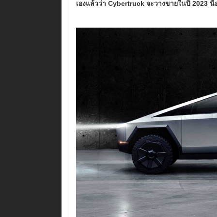
เองแล้วว่า Cybertruck จะวางขายในปี 2023 นี้