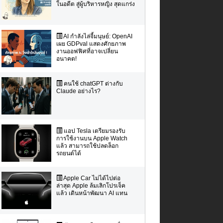
ในอดีต สู่ผู้บริหารหญิง สุดแกร่ง
AI กำลังไล่จี้มนุษย์: OpenAI
เผย GDPval แสดงศักยภาพ
งานออฟฟิศที่อาจเปลี่ยน
อนาคต!
คนใช้ chatGPT ต่างกับ
Claude อย่างไร?
แอป Tesla เตรียมรองรับ
การใช้งานบน Apple Watch
แล้ว สามารถใช้ปลดล็อก
รถยนต์ได้
Apple Car ไม่ได้ไปต่อ
ล่าสุด Apple ล้มเลิกโปรเจ็ค
แล้ว เดินหน้าพัฒนา AI แทน