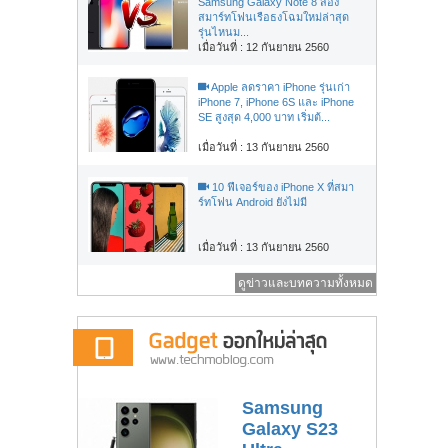
Samsung Galaxy Note 8 สอง
สมาร์ทโฟนเรือธงโฉมใหม่ล่าสุด
รุ่นไหนม...
เมื่อวันที่ : 12 กันยายน 2560
Apple ลดราคา iPhone รุ่นเก่า
iPhone 7, iPhone 6S และ iPhone
SE สูงสุด 4,000 บาท เริ่มต้...
เมื่อวันที่ : 13 กันยายน 2560
10 ฟีเจอร์ของ iPhone X ที่สมา
ร์ทโฟน Android ยังไม่มี
เมื่อวันที่ : 13 กันยายน 2560
ดูข่าวและบทความทั้งหมด
Samsung
Galaxy S23