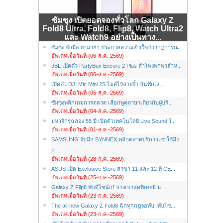
ซัมซุง เปิดยอดจองทั่วโลก Galaxy Z
Fold8 Ultra, Fold8, Flip8, Watch Ultra2
และ Watch9 อย่างเป็นทาง...
ซัมซุง จับมือ ยามาฮ่า ประกาศความสำเร็จปรากฏการณ...
อัพเดทเมื่อวันที่ (06-ส.ค.-2569)
JBL เปิดตัว PartyBox Encore 2 Plus ลำโพงพกพาสำห...
อัพเดทเมื่อวันที่ (06-ส.ค.-2569)
เปิดตัว DJI Mic Mini 2S ไมค์ไร้สายจิ๋ว บันทึกเส...
อัพเดทเมื่อวันที่ (05-ส.ค.-2569)
ซัมซุงพลิกเกมการตลาด เลือกพูดภาษาเดียวกับผู้บริ...
อัพเดทเมื่อวันที่ (04-ส.ค.-2569)
มหาจักรฉลอง 55 ปี เปิดตัวเทคโนโลยี Live Sound ใ...
อัพเดทเมื่อวันที่ (01-ส.ค.-2569)
SAMSUNG จับมือ SYNNEX พลิกตลาดบริการเช่าใช้มือ
ถ...
อัพเดทเมื่อวันที่ (28-ก.ค.-2569)
ASUS เปิด Exclusive Store สาขา 11 และ 12 ที่ CE...
อัพเดทเมื่อวันที่ (25-ก.ค.-2569)
Galaxy Z Flip8 พับดีไซน์เก๋ บางเบาสุดที่เคยมี ม...
อัพเดทเมื่อวันที่ (23-ก.ค.-2569)
The all-new Galaxy Z Fold8 ฉีกทุกกฎจอพับ! พับไซ...
อัพเดทเมื่อวันที่ (23-ก.ค.-2569)