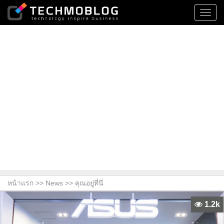
Toggl
navig
หน้าแรก >>
News
>> คุณอยู่ที่นี่
1.2k