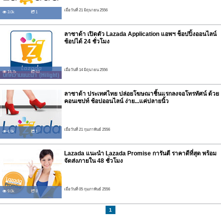
เมื่อวันที่ 21 มิถุนายน 2556
3.0k
1
ลาซาด้า เปิดตัว Lazada Application แอพฯ ช็อปปิ้งออนไลน์
ช้อปได้ 24 ชั่วโมง
เมื่อวันที่ 14 มิถุนายน 2556
14.7k
63
ลาซาด้า ประเทศไทย ปล่อยโฆษณาชิ้นแรกลงจอโทรทัศน์ ด้วย
คอนเซปท์ ช้อปออนไลน์ ง่าย...แค่ปลายนิ้ว
เมื่อวันที่ 21 กุมภาพันธ์ 2556
4.6k
1
Lazada แนะนำ Lazada Promise การันตี ราคาดีที่สุด พร้อม
จัดส่งภายใน 48 ชั่วโมง
เมื่อวันที่ 05 กุมภาพันธ์ 2556
9.0k
8
1