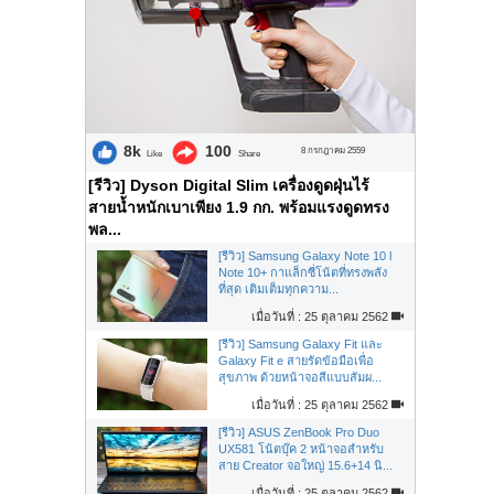
8k
100
8 กรกฎาคม 2559
Like
Share
[รีวิว] Dyson Digital Slim เครื่องดูดฝุ่นไร้
สายน้ำหนักเบาเพียง 1.9 กก. พร้อมแรงดูดทรง
พล...
[รีวิว] Samsung Galaxy Note 10 l
Note 10+ กาแล็กซี่โน้ตที่ทรงพลัง
ที่สุด เติมเต็มทุกความ...
เมื่อวันที่ : 25 ตุลาคม 2562
[รีวิว] Samsung Galaxy Fit และ
Galaxy Fit e สายรัดข้อมือเพื่อ
สุขภาพ ด้วยหน้าจอสีแบบสัมผ...
เมื่อวันที่ : 25 ตุลาคม 2562
[รีวิว] ASUS ZenBook Pro Duo
UX581 โน้ตบุ๊ค 2 หน้าจอสำหรับ
สาย Creator จอใหญ่ 15.6+14 นิ...
เมื่อวันที่ : 25 ตุลาคม 2562