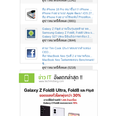
ดูข่าวหมวดนี้ทั้งหมด (1142)
ลือ iPhone 18 Pro หนาขึ้นกว่า iPhone ...
iPhone Fold มาแน่! Apple พัฒนา iOS 27...
ลือ iPhone Fold อาจใช้จอพับไร้รอยพับแ...
ดูข่าวหมวดนี้ทั้งหมด (3001)
Galaxy Z Flip8 อาจเป็นรุ่นสุดท้าย! หล...
Samsung Galaxy Z Fold8, Fold8 Ultra แ...
Galaxy S27 Ultra มีลุ้นอัปเกรดกล้อง 2...
ดูข่าวหมวดนี้ทั้งหมด (3644)
ด่วน! Tim Cook ประกาศลงจากตำแหน่ง
CEO...
ลือ! MacBook Neo รุ่นที่ 2 อาจมาพร้อม...
MacBook Neo โผล่ผลทดสอบ Benchmark!
ชิ...
ดูข่าวหมวดนี้ทั้งหมด (5218)