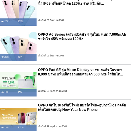
น้ำ IP69 พร้อมหน้าจอ 120Hz ราคาเริ่มต้น...
เมื่อวันที่ 03 ธันวาคม 2568
2.5k
38
OPPO A6 Series เตรียมเปิดตัว 4 รุ่นใหม่ แบต 7,000mAh
ชาร์จไว 45W พร้อมจอ 120Hz
เมื่อวันที่ 01 ธันวาคม 2568
2.0k
4
OPPO Pad SE รุ่น Matte Display วางขายแล้ว ในราคา
8,999 บาท! แท็บเล็ตจอถนอมสายตา 500 nits ใส่ซิมได...
เมื่อวันที่ 29 พฤศจิกายน 2568
1.6k
4
OPPO จัดโปรแรงรับปีใหม่! สมาร์ตโฟน–อุปกรณ์ IoT ลดจัด
เต็มในแคมเปญ New Year New Phone
เมื่อวันที่ 28 พฤศจิกายน 2568
1.4k
10