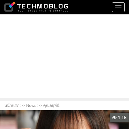
Toggl
navig
หน้าแรก >>
News
>> คุณอยู่ที่นี่
1.1k