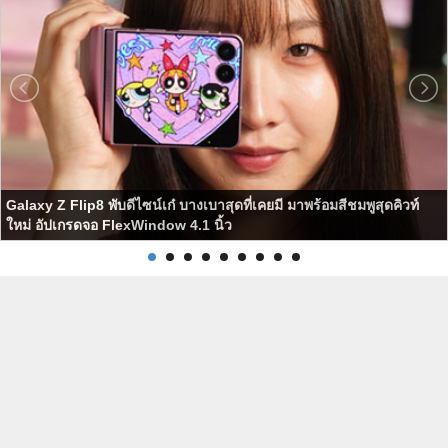
Galaxy Z Flip8 พับดีไซน์เก๋ บางเบาสุดที่เคยมี มาพร้อมสีชมพูสุดคิวท์
ใหม่ อัปเกรดจอ FlexWindow 4.1 นิ้ว