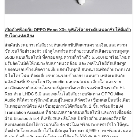
เปิดตัวพร้อมกับ
OPPO Enco X3s หูฟังไร้สายระดับแฟลกชิปให้ดื่มด่ำ
กับโลกแห่งเสียง
สัมผัสประสบการณ์เสียงระดับแฟลกชิปที่ผสานความเงียบและความ
ชัดเจนไว้อย่างลงตัว เข้าสู่โลกส่วนตัวด้วยระบบตัดเสียงรบกวนสูงสุด
55dB แบบเรียลไทม์ ที่ครอบคลุมความถี่กว้างถึง 5,500Hz พร้อมโหมด
ปรับอัตโนมัติให้เหมาะกับสภาพแวดล้อม และเทคโนโลยีตัดเสียงพูด
ของคนรอบข้างเพื่อความเงียบสงบในทุกที่ สนทนาคมชัดด้วยระบบ AI
3 ไมโครโฟน ที่ลดเสียงรบกวนรอบข้างอย่างแม่นยำ เพลิดเพลินกับ
พลังเสียงที่ปรับจูนโดย Dynaudio มอบเบสแน่น เสียงใส และราย
ละเอียดครบถ้วนผ่านไดรเวอร์คู่แบบไดนามิก รองรับเสียงระดับ Hi-
Res ด้วย LHDC 5.0 และเทคโนโลยีเสียงรอบทิศทาง OPPO Alive
Audio ที่ให้ความรู้สึกเหมือนอยู่ในคอนเสิร์ตจริง เชื่อมต่อเป็นหนึ่งเดียว
ในทุกอุปกรณ์ด้วย AI เชื่อมอุปกรณ์ได้พร้อมกัน 2 ชิ้น พร้อมด้วย AI
Translation Assistant ที่ช่วยแปลภาษาแบบเรียลไทม์ และการเชื่อมต่อ
ผ่าน Bluetooth 5.4 ที่เสถียรและลื่นไหล ปิดท้ายด้วยแบตเตอรี่สุดอึด
ฟังเพลงต่อเนื่องได้ยาวนานถึง 45 ชั่วโมง พร้อมระบบชาร์จไว ให้คุณ
ดื่มด่ำกับโลกแห่งเสียงได้ไม่มีสะดุด ในราคา 4,999 บาท พร้อมส่วนลด
พิเศษเมื่อซื้อคู่กับสมาร์ตโฟนออปโป้รุ่นใดก็ได้ ทันที 1,500 บาท