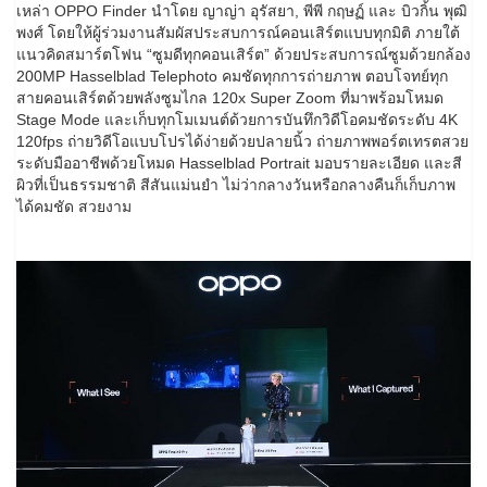
เหล่า OPPO Finder นำโดย ญาญ่า อุรัสยา, พีพี กฤษฏ์ และ บิวกิ้น พุฒิ
พงศ์ โดยให้ผู้ร่วมงานสัมผัสประสบการณ์คอนเสิร์ตแบบทุกมิติ ภายใต้
แนวคิดสมาร์ตโฟน “ซูมดีทุกคอนเสิร์ต” ด้วยประสบการณ์ซูมด้วยกล้อง
200MP Hasselblad Telephoto คมชัดทุกการถ่ายภาพ ตอบโจทย์ทุก
สายคอนเสิร์ตด้วยพลังซูมไกล 120x Super Zoom ที่มาพร้อมโหมด
Stage Mode และเก็บทุกโมเมนต์ด้วยการบันทึกวิดีโอคมชัดระดับ 4K
120fps ถ่ายวิดีโอแบบโปรได้ง่ายด้วยปลายนิ้ว ถ่ายภาพพอร์ตเทรตสวย
ระดับมืออาชีพด้วยโหมด Hasselblad Portrait มอบรายละเอียด และสี
ผิวที่เป็นธรรมชาติ สีสันแม่นยำ ไม่ว่ากลางวันหรือกลางคืนก็เก็บภาพ
ได้คมชัด สวยงาม