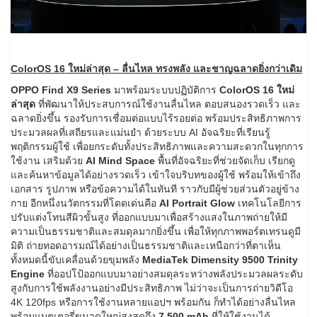
ColorOS 16 ใหม่ล่าสุด – ลื่นไหล ทรงพลัง และชาญฉลาดยิ่งกว่าเดิม
OPPO Find X9 Series
มาพร้อมระบบปฏิบัติการ
ColorOS 16 ใหม่
ล่าสุด
ที่พัฒนาให้ประสบการณ์ใช้งานลื่นไหล ตอบสนองรวดเร็ว และ
ฉลาดยิ่งขึ้น รองรับการเชื่อมต่อแบบไร้รอยต่อ พร้อมประสิทธิภาพการ
ประมวลผลที่เสถียรและแม่นยำ ด้วยระบบ AI อัจฉริยะที่เรียนรู้
พฤติกรรมผู้ใช้ เพื่อยกระดับทั้งประสิทธิภาพและความสะดวกในทุกการ
ใช้งาน เสริมด้วย
AI Mind Space
พื้นที่อัจฉริยะที่ช่วยจัดเก็บ เรียกดู
และค้นหาข้อมูลได้อย่างรวดเร็ว เข้าใจบริบทของผู้ใช้ พร้อมให้เข้าถึง
เอกสาร รูปภาพ หรือข้อความได้ในทันที ราวกับมีผู้ช่วยส่วนตัวอยู่ข้าง
กาย อีกหนึ่งนวัตกรรมที่โดดเด่นคือ
AI Portrait Glow
เทคโนโลยีการ
ปรับแต่งโทนสีผิวขั้นสูง ที่ออกแบบมาเพื่อสร้างแสงในภาพถ่ายให้มี
ความเป็นธรรมชาติและสมดุลมากยิ่งขึ้น เพื่อให้ทุกภาพพอร์ตเทรนดูมี
มิติ ถ่ายทอดอารมณ์ได้อย่างเป็นธรรมชาติและเหนือกว่าที่ตาเห็น
ทั้งหมดนี้ขับเคลื่อนด้วยขุมพลัง
MediaTek Dimensity 9500 Trinity
Engine
ที่ออปโป้ออกแบบมาอย่างสมดุลระหว่างพลังประมวลผลระดับ
สูงกับการใช้พลังงานอย่างมีประสิทธิภาพ ไม่ว่าจะเป็นการถ่ายวิดีโอ
4K 120fps หรือการใช้งานหลายแอปฯ พร้อมกัน ก็ทำได้อย่างลื่นไหล
พร้อมแบตเตอรี่ขนาดใหญ่สูงสุดถึง
7,500 mAh
ที่ให้ใช้งานได้