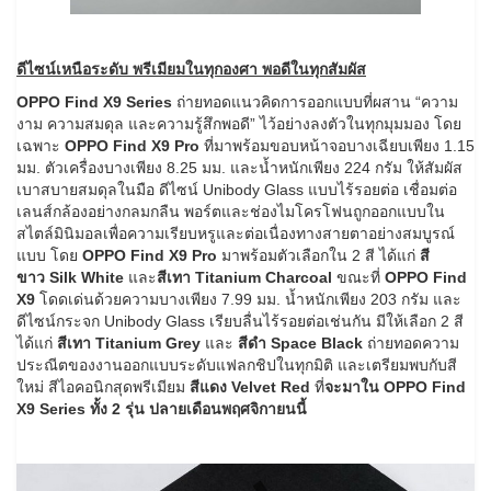
ดีไซน์เหนือระดับ พรีเมียมในทุกองศา พอดีในทุกสัมผัส
OPPO Find X9 Series
ถ่ายทอดแนวคิดการออกแบบที่ผสาน “ความ
งาม ความสมดุล และความรู้สึกพอดี” ไว้อย่างลงตัวในทุกมุมมอง โดย
เฉพาะ
OPPO Find X9 Pro
ที่มาพร้อมขอบหน้าจอบางเฉียบเพียง 1.15
มม. ตัวเครื่องบางเพียง 8.25 มม. และน้ำหนักเพียง 224 กรัม ให้สัมผัส
เบาสบายสมดุลในมือ ดีไซน์ Unibody Glass แบบไร้รอยต่อ เชื่อมต่อ
เลนส์กล้องอย่างกลมกลืน พอร์ตและช่องไมโครโฟนถูกออกแบบใน
สไตล์มินิมอลเพื่อความเรียบหรูและต่อเนื่องทางสายตาอย่างสมบูรณ์
แบบ โดย
OPPO Find X9 Pro
มาพร้อมตัวเลือกใน 2 สี ได้แก่
สี
ขาว
Silk White
และ
สีเทา
Titanium Charcoal
ขณะที่
OPPO Find
X9
โดดเด่นด้วยความบางเพียง 7.99 มม. น้ำหนักเพียง 203 กรัม และ
ดีไซน์กระจก Unibody Glass เรียบลื่นไร้รอยต่อเช่นกัน มีให้เลือก 2 สี
ได้แก่
สีเทา
Titanium Grey
และ
สีดำ
Space Black
ถ่ายทอดความ
ประณีตของงานออกแบบระดับแฟลกชิปในทุกมิติ และเตรียมพบกับสี
ใหม่ สีไอคอนิกสุดพรีเมียม
สีแดง
Velvet Red
ที่
จะมาใน
OPPO Find
X9 Series ทั้ง 2 รุ่น ปลายเดือนพฤศจิกายนนี้