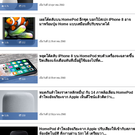
เมื่อวันที่ 14 ตุลาคม 2563
6.7k
270
เผยโค้ดลับบน HomePod อีกชุด บอกใบ้สเปก iPhone 8 อาจ
มาพร้อมปุ่ม Home แบบเสมือนที่ปรับขนาดได้
เมื่อวันที่ 11 สิงหาคม 2560
3.8k
202
หลุดโค้ดลับ iPhone 8 บน HomePod พบตัวเครื่องจะฉลาดขึ้น
ปิดเสียงแจ้งเตือนทันทีเมื่อผู้ใช้มองไปที่ต...
เมื่อวันที่ 10 สิงหาคม 2560
5.6k
316
หมดกันลำโพงราคาหลักหมื่น! กับ 14 ภาพล้อเลียน HomePod
ลำโพงอัจฉริยะจาก Apple เห็นดีไซน์แล้วคิดว่าเ...
เมื่อวันที่ 12 มิถุนายน 2560
5.8k
159
HomePod ลำโพงอัจฉริยะจาก Apple ปรับเสียงให้เข้ากับสภาพ
ห้องอัตโนมัติ สั่งงานผ่าน Siri ได้ เตรียมวา...