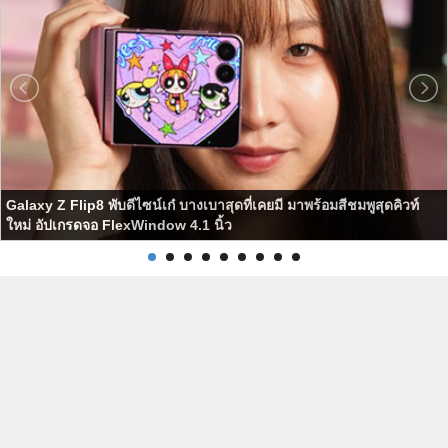
Galaxy Z Flip8 พับดีไซน์เก๋ บางเบาสุดที่เคยมี มาพร้อมสีชมพูสุดคิวท์
ใหม่ อัปเกรดจอ FlexWindow 4.1 นิ้ว