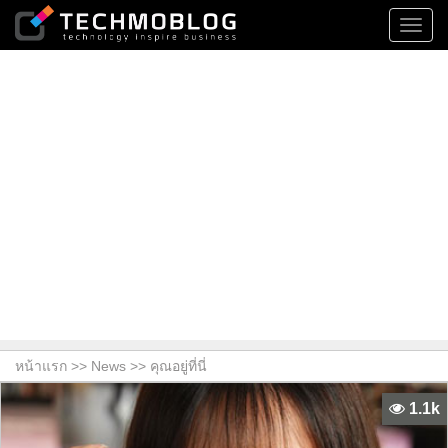
Toggl
navig
หน้าแรก >>
News
>> คุณอยู่ที่นี่
1.1k