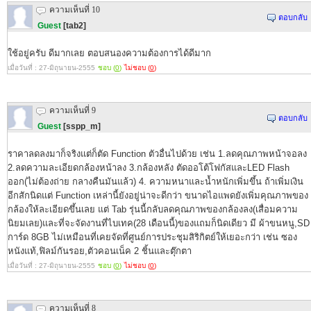
ความเห็นที่ 10
ตอบกลับ
Guest
[tab2]
ใช้อยู่ครับ ดีมากเลย ตอบสนองความต้องการได้ดีมาก
เมื่อวันที่ : 27-มิถุนายน-2555
ชอบ (
0
)
ไม่ชอบ (
0
)
ความเห็นที่ 9
ตอบกลับ
Guest
[sspp_m]
ราคาลดลงมาก็จริงแต่ก็ตัด Function ตัวอื่นไปด้วย เช่น 1.ลดคุณภาพหน้าจอลง
2.ลดความละเอียดกล้องหน้าลง 3.กล้องหลัง ตัดออโต้โฟกัสและLED Flash
ออก(ไม่ต้องถ่าย กลางคืนมันแล้ว) 4. ความหนาและน้ำหนักเพิ่มขึ้น ถ้าเพิ่มเงิน
อีกสักนิดแต่ Function เหล่านี้ยังอยู่น่าจะดีกว่า ขนาดไอแพดยังเพิ่มคุณภาพของ
กล้องให้ละเอียดขึ้นเลย แต่ Tab รุ่นนี้กลับลดคุณภาพของกล้องลง(เสื่อมความ
นิยมเลย)และที่จะจัดงานที่ไบเทค(28 เดือนนี้)ของแถมก็นิดเดียว มี ผ้าขนหนู,SD
การ์ด 8GB ไม่เหมือนที่เคยจัดที่ศูนย์การประชุมสิริกิตย์ให้เยอะกว่า เช่น ซอง
หนังแท้,ฟิลม์กันรอย,ตัวคอนเน็ค 2 ชิ้นและตุ๊กตา
เมื่อวันที่ : 27-มิถุนายน-2555
ชอบ (
0
)
ไม่ชอบ (
0
)
ความเห็นที่ 8