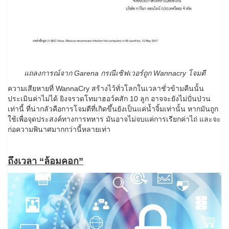
แถลงการณ์จาก Garena กรณีเซิฟเวอร์ถูก Wannacry โจมตี
ความเสียหายที่ WannaCry สร้างไว้ทั่วโลกในเวลาชั่วข้ามคืนนั้น
ประเมินค่าไม่ได้ ยิงจรวดโทมาฮอว์คสัก 10 ลูก อาจจะยังไม่ปั่นป่วน
เท่านี้ ที่น่ากลัวคือการโจมตีที่เกิดขึ้นยังเป็นแค่น้ำจิ้มเท่านั้น หากมันถูก
ใช้เพื่อจุดประสงค์ทางการทหาร มันอาจไม่จบแค่การเรียกค่าไถ่ และจะ
ก่อความพินาศมากกว่านี้หลายเท่า
ถึงเวลา “ล้อมคอก”