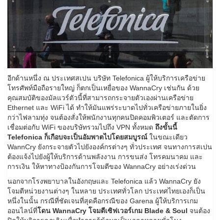
อีกด้านหนึ่ง ณ ประเทศสเปน บริษัท Telefonica ผู้ให้บริการเครือข่าย
โทรศัพท์มือถือรายใหญ่ ก็ตกเป็นเหยื่อของ WannaCry เช่นกัน ด้วย
คุณสมบัติของมัลแวร์ตัวนี้ที่สามารถกระจายตัวเองผ่านเครือข่าย
Ethernet และ WiFi ได้ ทำให้มันแพร่ระบาดไปทั่วเครือข่ายภายในยิ่ง
กว่าไฟลามทุ่ง จนต้องสั่งให้พนักงานทุกคนปิดคอมพิวเตอร์ และตัดการ
เชื่อมต่อกับ WiFi ของบริษัทรวมไปถึง VPN ทั้งหมด
ถึงขั้นนี้
Telefonica ก็เกือบจะเป็นอัมพาตไปโดยสมบูรณ์
ในขณะเดียว
WannCry ยังกระจายตัวไปยังองค์กรต่างๆ ทั่วประเทศ จนทางการสเปน
ต้องแจ้งไปยังผู้ให้บริการด้านพลังงาน การขนส่ง โทรคมนาคม และ
การเงิน ให้หาทางป้องกันการโจมตีของ WannaCry อย่างเร่งด่วน
นอกจากโรงพยาบาลในอังกฤษและ Telefonica แล้ว WannaCry ยัง
โจมตีหน่วยงานต่างๆ ในหลาย ประเทศทั่วโลก ประเทศไทยเองก็เป็น
หนึ่งในนั้น กรณีที่ชัดเจนที่สุดคือกรณีของ Garena ผู้ให้บริการเกม
ออนไลน์ที่
โดน WannaCry โจมตีเซิฟเวอร์เกม Blade & Soul
จนต้อง