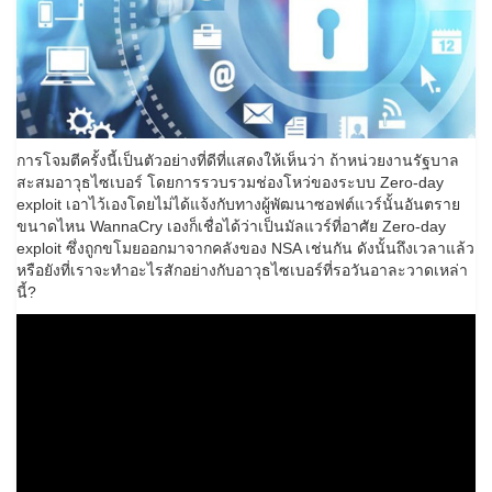
การโจมตีครั้งนี้เป็นตัวอย่างที่ดีที่แสดงให้เห็นว่า ถ้าหน่วยงานรัฐบาล
สะสมอาวุธไซเบอร์ โดยการรวบรวมช่องโหว่ของระบบ Zero-day
exploit เอาไว้เองโดยไม่ได้แจ้งกับทางผู้พัฒนาซอฟต์แวร์นั้นอันตราย
ขนาดไหน WannaCry เองก็เชื่อได้ว่าเป็นมัลแวร์ที่อาศัย Zero-day
exploit ซึ่งถูกขโมยออกมาจากคลังของ NSA เช่นกัน ดังนั้นถึงเวลาแล้ว
หรือยังที่เราจะทำอะไรสักอย่างกับอาวุธไซเบอร์ที่รอวันอาละวาดเหล่า
นี้?