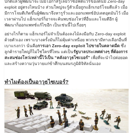
ปกติแล้วผู้พัฒนาจะไม่มีโอกาสรู้เลยว่าซอฟต์แวร์ของตนมี Zero-day
exploit อยู่ตรงไหนบ้าง ส่วนใหญ่จะรู้ตัวเมื่อถูกแฮ็กเกอร์โจมตีแล้ว เมื่อ
มีการโจมตีเกิดขึ้นผู้พัฒนาจึงหารูรั่วและออกแพทช์อัปเดตอุดมันไว้ เมื่อ
เวลาผ่านไป แฮ็กเกอร์ก็อาจจะค้นพบช่องโหว่ที่อื่นและโจมตีอีก ผู้
พัฒนาก็ออกแพทช์แก้ไขอีก เป็นเช่นนี้ไปเรื่อยๆ
อย่างไรก็ตาม แฮ็กเกอร์ไม่จำเป็นต้องลงไม้ลงมือกับ Zero-day exploit
ด้วยตัวเอง เพราะบางครั้งมันก็ไม่คุ้มค่าเหนื่อย พวกเขามีทางเลือกอื่นที่
เบาแรงกว่า นั่นคือ
การเอา Zero-day exploit ไปขายในตลาดมืด
ซึ่ง
ลูกค้ารายใหญ่ก็ไม่ใช่ใครที่ไหน แต่เป็น
รัฐบาลประเทศต่างๆ ที่ต้องการ
สะสมช่องโหว่เหล่านี้ไว้เป็น “คลังอาวุธไซเบอร์”
เพื่อที่จะนำไปต่อยอด
และสร้างความวุ่นวายแก่ข้าศึกบนสมรภูมิดิจิทัลนั่นเอง
ทำไมต้องเป็นอาวุธไซเบอร์?