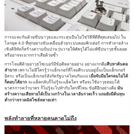
การปะทะกันด้วยขีปนาวุธและกระสุนปืนไม่ใช่วิธีที่ดีที่สุดเสมอไป ใน
โลกยุค 4.0 ที่ทุกอย่างขับเคลื่อนด้วยระบบคอมพิวเตอร์ การทำลายล้าง
เชิงดิจิทัลก็สร้างความปั่นป่วนวุ่นวายให้ศัตรูได้ไม่แพ้ขีปนาวุธชั้นยอด
หรืออาจจะมากกว่าเสียด้วยซ้ำ
การโจมตีด้วยอาวุธไซเบอร์มีข้อดีหลายอย่าง อย่างแรกคือ
สืบหาต้นตอ
ลำบาก
เพราะไม่มีใครรู้ว่าแฮ็กเกอร์ที่โจมตีระบบอยู่นั้นเป็นแฮ็กเกอร์
อิสระ หรือเป็นแฮ็กเกอร์สังกัดรัฐบาลไหนกันแน่
เมื่อจับมือใครดมไม่ได้
ก็ตอบโต้ยาก
จะแฮ็คกลับก็ไม่รู้จะแฮ็คใคร หรือจะใช้อาวุธตอบโต้
มาตรการคว่ำบาตร ก็ไม่รู้จะไปทำกับใครที่ไหน ข้อดีอีกอย่างคือ
มัน
สร้างความเสียหายได้เป็นวงกว้างในเวลาอันรวดเร็ว แถมยังมีต้นทุน
ต่ำกว่าจรวดมิสไซล์หลายเท่า
พลังทำลายที่หลายคนคาดไม่ถึง