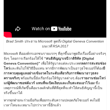
Brad Smith ประธาน Microsoft พูดถึง Digital Geneva Convention
บนเวที RSA 2017
Microsoft คือองค์กรเอกชนรายแรกๆ ที่ลุกขึ้นมาพูดถึงเรื่องนี้อย่างจริงๆ
จังๆ โดยการเรียกร้องให้ใช้
“สนธิสัญญาเจนีวาดิจิทัล (Digital
Geneva Convention)”
เพื่อให้รัฐบาลแต่ละประเทศ
ลดการสะสมช่อง
โหว่
และหันไปใช้วิธีอื่นแทน หากมีการพัฒนาเป็นอาวุธไซเบอร์ก็ต้อง
มี
การควบคุมดูแลอย่างเข้มงวดในระดับเดียวกับการพัฒนาอาวุธสง
ครามจริงๆ
พร้อมกันนี้ยังเรียกร้องให้รัฐบาลต่างๆ ต้อง
รายงานช่องโหว่
แก่ผู้พัฒนาซอฟต์แวร์ แทนที่จะปิดเงียบและเก็บสะสมเอาไว้เอง
ซึ่ง
เหตุการณ์ที่เกิดขึ้นคือแรงผลักดันที่ดีที่สุดที่จะทำให้สนธิสัญญานี้เป็น
จริงขึ้นมาได้
หากทุกฝ่ายจะร่วมมือกันเพื่อยกระดับความปลอดภัยไซเบอร์ คงไม่มี
เวลาไหนจะเหมาะไปกว่าเวลานี้อีกแล้ว