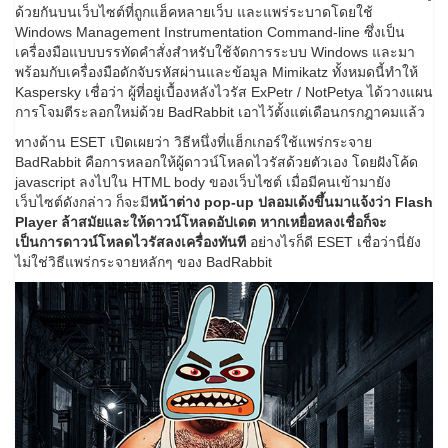
ด้วยกันบนเว็บไซต์ที่ถูกแฮ็คหลายเว็บ และแพร่ระบาดโดยใช้
Windows Management Instrumentation Command-line ซึ่งเป็น
เครื่องมือแบบบรรทัดคำสั่งสำหรับใช้จัดการระบบ Windows และมา
พร้อมกับเครื่องมือดักจับรหัสผ่านและข้อมูล Mimikatz ทั้งหมดนี้ทำให้
Kaspersky เชื่อว่า ผู้ที่อยู่เบื้องหลังไวรัส ExPetr / NotPetya ได้วางแผน
การโจมตีระลอกใหม่ด้วย BadRabbit เอาไว้ตั้งแต่เดือนกรกฎาคมแล้ว
ทางด้าน ESET เปิดเผยว่า วิธีหนึ่งที่แฮ็กเกอร์ใช้แพร่กระจาย
BadRabbit คือการหลอกให้ผู้ดาวน์โหลดไวรัสด้วยตัวเอง โดยฝังโค้ด
javascript ลงไปใน HTML body ของเว็บไซต์ เมื่อมีคนเข้ามายัง
เว็บไซต์ดังกล่าว ก็จะมี
หน้าต่าง pop-up ปลอมเด้งขึ้นมาแจ้งว่า Flash
Player ล้าสมัยและให้ดาวน์โหลดอัปเดต หากเหยื่อหลงเชื่อก็จะ
เป็นการดาวน์โหลดไวรัสลงเครื่องทันที
อย่างไรก็ดี ESET เชื่อว่านี่ยัง
ไม่ใช่วิธีแพร่กระจายหลักๆ ของ BadRabbit