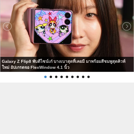
Galaxy Z Flip8 พับดีไซน์เก๋ บางเบาสุดที่เคยมี มาพร้อมสีชมพูสุดคิวท์
ใหม่ อัปเกรดจอ FlexWindow 4.1 นิ้ว