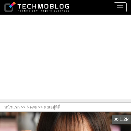
Toggl
navig
หน้าแรก >>
News
>> คุณอยู่ที่นี่
1.2k