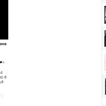
hone
3
ด้
D ที่
ที่
D