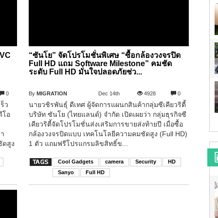
JVC
“ซันโย” จัดโปรโมชั่นพิเศษ “ซื้อกล้องวงจรปิด
Full HD แถม Software Milestone” คมชัด
ระดับ Full HD มั่นใจปลอดภัยช่ว...
0
By
MIGRATION
Dec 14th
4928
0
ร็ว
นายวชิรพันธุ์ ดีเทศ ผู้จัดการแผนกสินค้ากลุ่มซีเคียวริตี้
ดีโอ
บริษัท ซันโย (ไทยแลนด์) จำกัด เปิดเผยว่า กลุ่มธุรกิจซี
เคียวริตี้จัดโปรโมชั่นส่งเสริมการขายส่งท้ายปี เมื่อซื้อ
นา
กล้องวงจรปิดแบบ เทคโนโลยีความคมชัดสูง (Full HD)
ัดสูง
1 ตัว แถมฟรีโปรแกรมลิขสิทธิ์ข...
Cool Gadgets
camera
Security
HD
Sanyo
Full HD