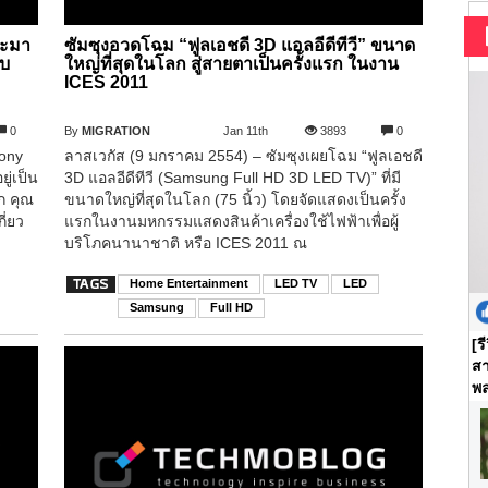
จะมา
ซัมซุงอวดโฉม “ฟูลเอชดี 3D แอลอีดีทีวี” ขนาด
บบ
ใหญ่ที่สุดในโลก สู่สายตาเป็นครั้งแรก ในงาน
ICES 2011
0
By
MIGRATION
Jan 11th
3893
0
Sony
ลาสเวกัส (9 มกราคม 2554) – ซัมซุงเผยโฉม “ฟูลเอชดี
ู่เป็น
3D แอลอีดีทีวี (Samsung Full HD 3D LED TV)” ที่มี
าก คุณ
ขนาดใหญ่ที่สุดในโลก (75 นิ้ว) โดยจัดแสดงเป็นครั้ง
ี่ยว
แรกในงานมหกรรมแสดงสินค้าเครื่องใช้ไฟฟ้าเพื่อผู้
บริโภคนานาชาติ หรือ ICES 2011 ณ
Home Entertainment
LED TV
LED
Samsung
Full HD
[ร
สา
พล