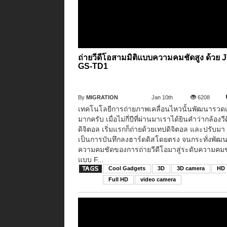
ถ่ายวีดีโอสามมิติแบบความคมชัดสูง ด้วย 
GS-TD1
By
MIGRATION
Jan 10th
6208
เทคโนโลยีการถ่ายภาพเคลื่อนไหวนั้นพัฒนารวดเ
มากครับ เมื่อไม่กี่ปีที่ผ่านมาเราได้ยินคำว่ากล้องวี
ดิจิตอล เริ่มแรกก็ถ่ายด้วยเทปดิจิตอล และปรับมา
เป็นการบันทึกลงฮาร์ดดิสโดยตรง จนกระทั่งพัฒ
ความคมชัดของการถ่ายวีดีโอมาสู่ระดับความคมช
แบบ F...
Cool Gadgets
3D
3D camera
HD
Full HD
video camera