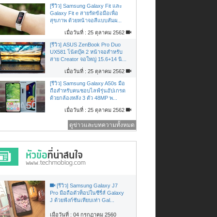
[รีวิว] Samsung Galaxy Fit และ
Galaxy Fit e สายรัดข้อมือเพื่อ
สุขภาพ ด้วยหน้าจอสีแบบสัมผ...
เมื่อวันที่ : 25 ตุลาคม 2562
[รีวิว] ASUS ZenBook Pro Duo
UX581 โน้ตบุ๊ค 2 หน้าจอสำหรับ
สาย Creator จอใหญ่ 15.6+14 นิ...
เมื่อวันที่ : 25 ตุลาคม 2562
[รีวิว] Samsung Galaxy A50s มือ
ถือสำหรับคนชอบไลฟ์รุ่นอัปเกรด
ด้วยกล้องหลัง 3 ตัว 48MP พ...
เมื่อวันที่ : 25 ตุลาคม 2562
ดูข่าวและบทความทั้งหมด
[รีวิว] Samsung Galaxy J7
Pro มือถือตัวท็อปในซีรี่ส์ Galaxy
J ด้วยฟังก์ชันเทียบเท่า Gal...
เมื่อวันที่ : 04 กรกฏาคม 2560