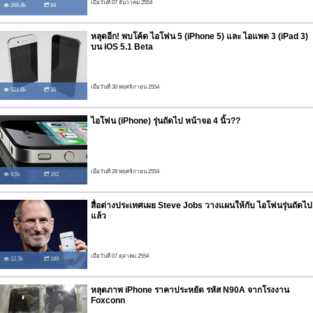
เมื่อวันที่ 07 ธันวาคม 2554
266.4k
84
หลุดอีก! พบโค้ด ไอโฟน 5 (iPhone 5) และ ไอแพด 3 (iPad 3)
บน iOS 5.1 Beta
เมื่อวันที่ 30 พฤศจิกายน 2554
521.6k
38
ไอโฟน (iPhone) รุ่นถัดไป หน้าจอ 4 นิ้ว??
เมื่อวันที่ 28 พฤศจิกายน 2554
8.5k
162
สื่อต่างประเทศเผย Steve Jobs วางแผนให้กับ ไอโฟนรุ่นถัดไป
แล้ว
เมื่อวันที่ 07 ตุลาคม 2554
12.3k
189
หลุดภาพ iPhone ราคาประหยัด รหัส N90A จากโรงงาน
Foxconn