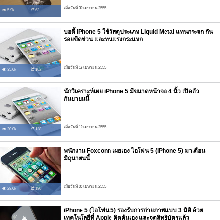
เมื่อวันที่ 30 เมษายน 2555
5.9k
63
บอดี้ iPhone 5 ใช้วัสดุประเภท Liquid Metal แทนกระจก กัน
รอยขีดข่วน และทนแรงกระแทก
เมื่อวันที่ 19 เมษายน 2555
35.0k
102
นักวิเคราะห์เผย iPhone 5 มีขนาดหน้าจอ 4 นิ้ว เปิดตัว
กันยายนนี้
เมื่อวันที่ 10 เมษายน 2555
20.0k
128
พนักงาน Foxconn เผยเอง ไอโฟน 5 (iPhone 5) มาเดือน
มิถุนายนนี้
เมื่อวันที่ 05 เมษายน 2555
28.0k
180
iPhone 5 (ไอโฟน 5) รองรับการถ่ายภาพแบบ 3 มิติ ด้วย
เทคโนโลยีที่ Apple คิดค้นเอง และจดสิทธิบัตรแล้ว