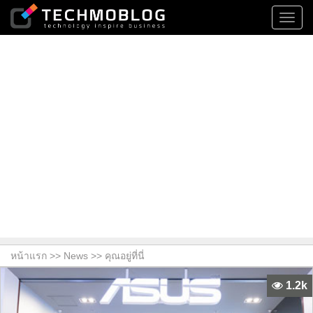
Toggl
navig
หน้าแรก >>
News
>> คุณอยู่ที่นี่
1.2k