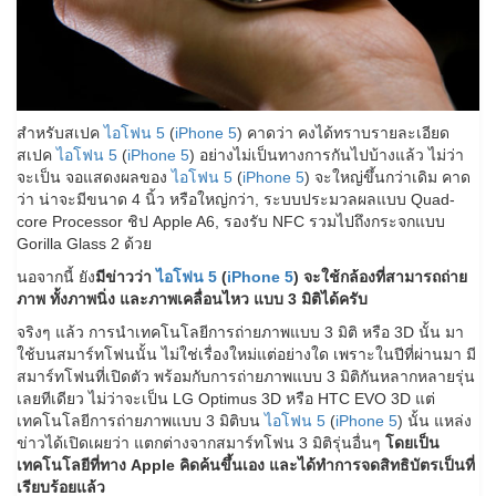
สำหรับสเปค
ไอโฟน 5
(
iPhone 5
) คาดว่า คงได้ทราบรายละเอียด
สเปค
ไอโฟน 5
(
iPhone 5
) อย่างไม่เป็นทางการกันไปบ้างแล้ว ไม่ว่า
จะเป็น จอแสดงผลของ
ไอโฟน 5
(
iPhone 5
) จะใหญ่ขึ้นกว่าเดิม คาด
ว่า น่าจะมีขนาด 4 นิ้ว หรือใหญ่กว่า, ระบบประมวลผลแบบ Quad-
core Processor ชิป Apple A6, รองรับ NFC รวมไปถึงกระจกแบบ
Gorilla Glass 2 ด้วย
นอจากนี้ ยัง
มีข่าวว่า
ไอโฟน 5
(
iPhone 5
) จะใช้กล้องที่สามารถถ่าย
ภาพ ทั้งภาพนิ่ง และภาพเคลื่อนไหว แบบ 3 มิติได้ครับ
จริงๆ แล้ว การนำเทคโนโลยีการถ่ายภาพแบบ 3 มิติ หรือ 3D นั้น มา
ใช้บนสมาร์ทโฟนนั้น ไม่ใช่เรื่องใหม่แต่อย่างใด เพราะในปีที่ผ่านมา มี
สมาร์ทโฟนที่เปิดตัว พร้อมกับการถ่ายภาพแบบ 3 มิติกันหลากหลายรุ่น
เลยทีเดียว ไม่ว่าจะเป็น LG Optimus 3D หรือ HTC EVO 3D แต่
เทคโนโลยีการถ่ายภาพแบบ 3 มิติบน
ไอโฟน 5
(
iPhone 5
) นั้น แหล่ง
ข่าวได้เปิดเผยว่า แตกต่างจากสมาร์ทโฟน 3 มิติรุ่นอื่นๆ
โดยเป็น
เทคโนโลยีที่ทาง Apple คิดค้นขึ้นเอง และได้ทำการจดสิทธิบัตรเป็นที่
เรียบร้อยแล้ว