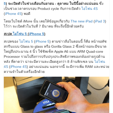
5
) จะเปิดตัวในช่วงเดือนกันยายน - ตุลาคม ในปีนี้อย่างแน่นอน
ซึ่ง
เป็นช่วงเวลาครบรอบ Product cycle กับการเปิดตัว
ไอโฟน 4S
(
iPhone 4S
) พอดี
โดยเว็บไซต์ iMore นั้น เคยให้ข้อมูลเกี่ยวกับ
The new iPad
(
iPad 3
)
ไว้ว่า จะเปิดตัวในวันที่ 7 มีนาคม ที่จะถึงนี้อีกด้วยครับ
สเปค
ไอโฟน 5
(
iPhone 5
)
สเปคของ
ไอโฟน 5
(
iPhone 5
) ตามข่าวลือในตอนนี้ ก็คือ หน้าจอทัช
สกรีนแบบ Glass to glass หรือ Gorilla Glass 2 ซึ่งหน้าจอจะมีขนาด
ใหญ่ถึงประมาณ 4 นิ้ว ใช้ชิพเซ็ท Apple A6 แบบ ARM Quad-core
Processor รวมไปถึงการปรับปรุงประสิทธิภาพของกล้องถ่ายรูปด้าน
หลัง ที่คาดว่า น่าจะมีความละเอียดสูงกว่า 8 ล้านพิกเซล บน
ไอโฟน
4S
(
iPhone 4S
) อย่างแน่นอน นอกจากนี้ จะมีการเพิ่ม RAM และหน่วย
ความจำในตัวเครื่องอีกด้วย