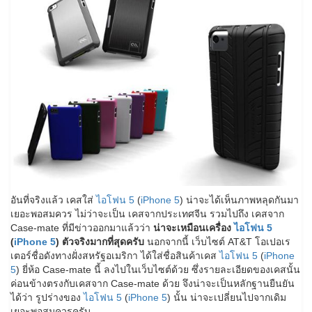
อันที่จริงแล้ว เคสใส่
ไอโฟน 5
(
iPhone 5
) น่าจะได้เห็นภาพหลุดกันมา
เยอะพอสมควร ไม่ว่าจะเป็น เคสจากประเทศจีน รวมไปถึง เคสจาก
Case-mate ที่มีข่าวออกมาแล้วว่า
น่าจะเหมือนเครื่อง
ไอโฟน 5
(
iPhone 5
) ตัวจริงมากที่สุดครับ
นอกจากนี้ เว็บไซต์ AT&T โอเปอเร
เตอร์ชื่อดังทางฝั่งสหรัฐอเมริกา ได้ใส่ชื่อสินค้าเคส
ไอโฟน 5
(
iPhone
5
) ยี่ห้อ Case-mate นี้ ลงไปในเว็บไซต์ด้วย ซึ่งรายละเอียดของเคสนั้น
ค่อนข้างตรงกับเคสจาก Case-mate ด้วย จึงน่าจะเป็นหลักฐานยืนยัน
ได้ว่า รูปร่างของ
ไอโฟน 5
(
iPhone 5
) นั้น น่าจะเปลี่ยนไปจากเดิม
เยอะพอสมควรครับ