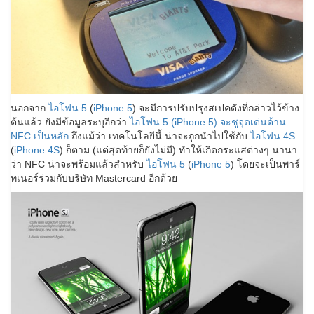
นอกจาก
ไอโฟน 5
(
iPhone 5
) จะมีการปรับปรุงสเปคดังที่กล่าวไว้ข้าง
ต้นแล้ว ยังมีข้อมูลระบุอีกว่า
ไอโฟน 5 (iPhone 5) จะชูจุดเด่นด้าน
NFC เป็นหลัก
ถึงแม้ว่า เทคโนโลยีนี้ น่าจะถูกนำไปใช้กับ
ไอโฟน 4S
(
iPhone 4S
) ก็ตาม (แต่สุดท้ายก็ยังไม่มี) ทำให้เกิดกระแสต่างๆ นานา
ว่า NFC น่าจะพร้อมแล้วสำหรับ
ไอโฟน 5
(
iPhone 5
) โดยจะเป็นพาร์
ทเนอร์ร่วมกับบริษัท Mastercard อีกด้วย