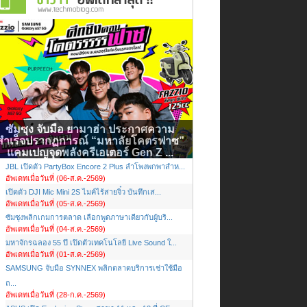
ซัมซุง จับมือ ยามาฮ่า ประกาศความ
สำเร็จปรากฏการณ์ “มหาลัยโคตรฟาซ”
แคมเปญจุดพลังครีเอเตอร์ Gen Z ...
JBL เปิดตัว PartyBox Encore 2 Plus ลำโพงพกพาสำห...
อัพเดทเมื่อวันที่ (06-ส.ค.-2569)
เปิดตัว DJI Mic Mini 2S ไมค์ไร้สายจิ๋ว บันทึกเส...
อัพเดทเมื่อวันที่ (05-ส.ค.-2569)
ซัมซุงพลิกเกมการตลาด เลือกพูดภาษาเดียวกับผู้บริ...
อัพเดทเมื่อวันที่ (04-ส.ค.-2569)
มหาจักรฉลอง 55 ปี เปิดตัวเทคโนโลยี Live Sound ใ...
อัพเดทเมื่อวันที่ (01-ส.ค.-2569)
SAMSUNG จับมือ SYNNEX พลิกตลาดบริการเช่าใช้มือ
ถ...
อัพเดทเมื่อวันที่ (28-ก.ค.-2569)