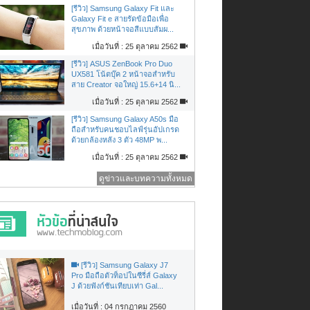
[รีวิว] Samsung Galaxy Fit และ
Galaxy Fit e สายรัดข้อมือเพื่อ
สุขภาพ ด้วยหน้าจอสีแบบสัมผ...
เมื่อวันที่ : 25 ตุลาคม 2562
[รีวิว] ASUS ZenBook Pro Duo
UX581 โน้ตบุ๊ค 2 หน้าจอสำหรับ
สาย Creator จอใหญ่ 15.6+14 นิ...
เมื่อวันที่ : 25 ตุลาคม 2562
[รีวิว] Samsung Galaxy A50s มือ
ถือสำหรับคนชอบไลฟ์รุ่นอัปเกรด
ด้วยกล้องหลัง 3 ตัว 48MP พ...
เมื่อวันที่ : 25 ตุลาคม 2562
ดูข่าวและบทความทั้งหมด
[รีวิว] Samsung Galaxy J7
Pro มือถือตัวท็อปในซีรี่ส์ Galaxy
J ด้วยฟังก์ชันเทียบเท่า Gal...
เมื่อวันที่ : 04 กรกฏาคม 2560