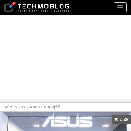
Toggl
navig
หน้าแรก >>
News
>> คุณอยู่ที่นี่
1.3k