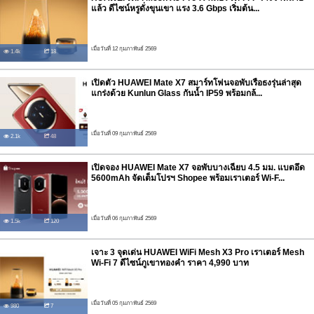
แล้ว ดีไซน์หรูดั่งขุนเขา แรง 3.6 Gbps เริ่มต้น...
เมื่อวันที่ 12 กุมภาพันธ์ 2569
1.4k
18
เปิดตัว HUAWEI Mate X7 สมาร์ทโฟนจอพับเรือธงรุ่นล่าสุด
แกร่งด้วย Kunlun Glass กันน้ำ IP59 พร้อมกล้...
เมื่อวันที่ 09 กุมภาพันธ์ 2569
2.1k
48
เปิดจอง HUAWEI Mate X7 จอพับบางเฉียบ 4.5 มม. แบตอึด
5600mAh จัดเต็มโปรฯ Shopee พร้อมเราเตอร์ Wi-F...
เมื่อวันที่ 06 กุมภาพันธ์ 2569
1.5k
120
เจาะ 3 จุดเด่น HUAWEI WiFi Mesh X3 Pro เราเตอร์ Mesh
Wi-Fi 7 ดีไซน์ภูเขาทองคำ ราคา 4,990 บาท
เมื่อวันที่ 05 กุมภาพันธ์ 2569
980
7