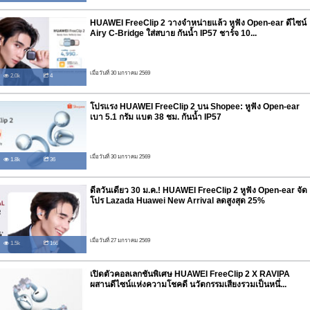
HUAWEI FreeClip 2 วางจำหน่ายแล้ว หูฟัง Open-ear ดีไซน์
Airy C-Bridge ใส่สบาย กันน้ำ IP57 ชาร์จ 10...
เมื่อวันที่ 30 มกราคม 2569
2.0k
4
โปรแรง HUAWEI FreeClip 2 บน Shopee: หูฟัง Open-ear
เบา 5.1 กรัม แบต 38 ชม. กันน้ำ IP57
เมื่อวันที่ 30 มกราคม 2569
1.8k
36
ดีลวันเดียว 30 ม.ค.! HUAWEI FreeClip 2 หูฟัง Open-ear จัด
โปร Lazada Huawei New Arrival ลดสูงสุด 25%
เมื่อวันที่ 27 มกราคม 2569
1.5k
166
เปิดตัวคอลเลกชันพิเศษ HUAWEI FreeClip 2 X RAVIPA
ผสานดีไซน์แห่งความโชคดี นวัตกรรมเสียงรวมเป็นหนึ่...