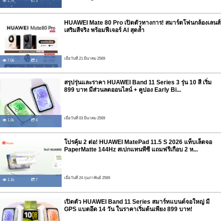
1.7k
3
HUAWEI Mate 80 Pro เปิดตัวทางการ! สมาร์ตโฟนกล้องเลนส์
เสริมสีจริง พร้อมฟีเจอร์ AI สุดล้ำ
เมื่อวันที่ 21 มีนาคม 2569
7.0k
1
สรุปรุ่นและราคา HUAWEI Band 11 Series 3 รุ่น 10 สี เริ่ม
899 บาท มีส่วนลดออนไลน์ + คูปอง Early Bi...
เมื่อวันที่ 03 มีนาคม 2569
1.8k
4
โปรคุ้ม 2 ต่อ! HUAWEI MatePad 11.5 S 2026 แท็บเล็ตจอ
PaperMatte 144Hz สเปกแทนพีซี แถมฟรีเกือบ 2 ห...
เมื่อวันที่ 24 กุมภาพันธ์ 2569
1.1k
7
เปิดตัว HUAWEI Band 11 Series สมาร์ทแบนด์จอใหญ่ มี
GPS แบตอึด 14 วัน ในราคาเริ่มต้นเพียง 899 บาท!