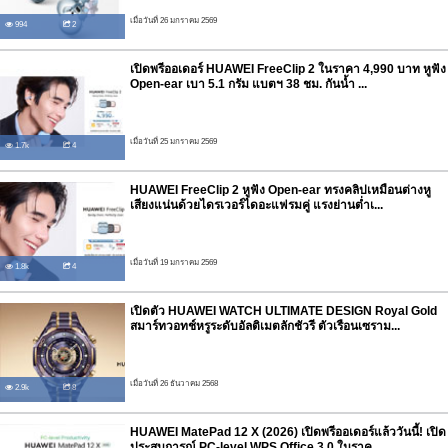
เมื่อวันที่ 26 มกราคม 2569
994
2
เปิดพรีออเดอร์ HUAWEI FreeClip 2 ในราคา 4,990 บาท หูฟัง
Open-ear เบา 5.1 กรัม แบตฯ 38 ชม. กันน้ำ ...
เมื่อวันที่ 25 มกราคม 2569
1.7k
4
HUAWEI FreeClip 2 หูฟัง Open-ear ทรงคลิปเหมือนต่างหู
เสียงแน่นด้วยไดรเวอร์ไดอะแฟรมคู่ แรงย่านต่ำเ...
เมื่อวันที่ 19 มกราคม 2569
1.8k
4
เปิดตัว HUAWEI WATCH ULTIMATE DESIGN Royal Gold
สมาร์ทวอทช์หรูระดับอัลติเมตลักชัวรี ตัวเรือนเซราม...
เมื่อวันที่ 26 ธันวาคม 2568
2.9k
8
HUAWEI MatePad 12 X (2026) เปิดพรีออเดอร์แล้ววันนี้! เปิด
ประสบการณ์ PC-level WPS Office 3.0 ในราค...