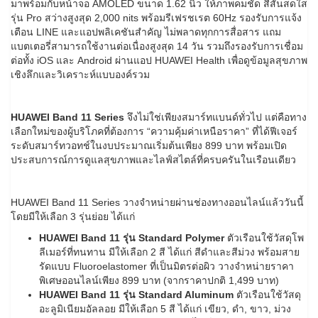
มาพร้อมกับหน้าจอ AMOLED ขนาด 1.62 นิ้ว ให้ภาพคมชัด สีสันสดใส
รุ่น Pro สว่างสูงสุด 2,000 nits พร้อมรีเฟรชเรต 60Hz รองรับการแจ้ง
เตือน LINE และแอปพลิเคชันสำคัญ ไม่พลาดทุกการสื่อสาร แถม
แบตเตอรี่สามารถใช้งานต่อเนื่องสูงสุด 14 วัน รวมถึงรองรับการเชื่อม
ต่อทั้ง iOS และ Android ผ่านแอป HUAWEI Health เพื่อดูข้อมูลสุขภาพ
เชิงลึกและวิเคราะห์แบบองค์รวม
HUAWEI Band 11 Series
จึงไม่ใช่เพียงสมาร์ทแบนด์ทั่วไป แต่คือทาง
เลือกใหม่ของผู้บริโภคที่ต้องการ “ความคุ้มค่าเหนือราคา” ที่ได้ฟีเจอร์
ระดับสมาร์ทวอทช์ในงบประมาณเริ่มต้นเพียง 899 บาท พร้อมเปิด
ประสบการณ์การดูแลสุขภาพและไลฟ์สไตล์ที่ครบครันในเรือนเดียว
HUAWEI Band 11 Series วางจำหน่ายผ่านช่องทางออนไลน์แล้ววันนี้
โดยมีให้เลือก 3 รุ่นย่อย ได้แก่
HUAWEI Band 11 รุ่น Standard Polymer
ตัวเรือนใช้วัสดุโพ
ลีเมอร์ที่ทนทาน มีให้เลือก 2 สี ได้แก่ สีดำและสีม่วง พร้อมสาย
รัดแบบ Fluoroelastomer ที่เป็นมิตรต่อผิว วางจำหน่ายราคา
พิเศษออนไลน์เพียง 899 บาท (จากราคาปกติ 1,499 บาท)
HUAWEI Band 11 รุ่น Standard Aluminum
ตัวเรือนใช้วัสดุ
อะลูมิเนียมอัลลอย มีให้เลือก 5 สี ได้แก่ เขียว, ดำ, ขาว, ม่วง