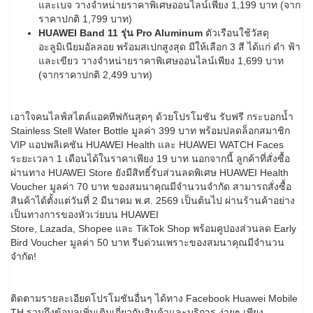
และเบจ วางจำหน่ายราคาพิเศษออนไลน์เพียง 1,199 บาท (จาก
ราคาปกติ 1,799 บาท)
HUAWEI Band 11 รุ่น Pro Aluminum
ตัวเรือนใช้วัสดุ
อะลูมิเนียมอัลลอย พร้อมสเปกสูงสุด มีให้เลือก 3 สี ได้แก่ ดำ ฟ้า
และเขียว วางจำหน่ายราคาพิเศษออนไลน์เพียง 1,699 บาท
(จากราคาปกติ 2,499 บาท)
เอาใจคนไลฟ์สไตล์แอคทีฟกันสุดๆ ด้วยโปรโมชัน รับฟรี กระบอกน้ำ
Stainless Stell Water Bottle มูลค่า 399 บาท พร้อมปลดล็อกสมาชิก
VIP แอปพลิเคชัน HUAWEI Health และ HUAWEI WATCH Faces
ระยะเวลา 1 เดือนได้ในราคาเพียง 19 บาท นอกจากนี้ ลูกค้าที่สั่งซื้อ
ผ่านทาง HUAWEI Store ยังมีสิทธิ์รับส่วนลดพิเศษ HUAWEI Health
Voucher มูลค่า 70 บาท ของสมนาคุณมีจำนวนจำกัด สามารถสั่งซื้อ
สินค้าได้ตั้งแต่วันที่ 2 มีนาคม พ.ศ. 2569 เป็นต้นไป ผ่านร้านค้าอย่าง
เป็นทางการของหัวเว่ยบน HUAWEI
Store, Lazada, Shopee และ TikTok Shop พร้อมคูปองส่วนลด Early
Bird Voucher มูลค่า 50 บาท รีบด่วนเพราะของสมนาคุณมีจำนวน
จำกัด!
ติดตามรายละเอียดโปรโมชันอื่นๆ ได้ทาง Facebook Huawei Mobile
TH รวมถึงข้อมูลเพิ่มเติมเกี่ยวกับสินค้าและบริการ ง่ายๆ เพียง