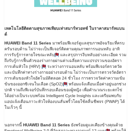
เทคโนโลยีติดตามสุขภาพเทียบเท่าสมาร์ทวอทช์ ในราคาสมาร์ทแบน
ด์
HUAWEI Band 11 Series
มาพร้อมฟีเจอร์ดูแลสุขภาพอัจฉริยะที่ครบ
ครันรอบด้าน ไม่ว่าจะเป็นฟีเจอร์ติดตามคุณภาพการนอนหลับ อาทิ
การรับรู้การหายใจขณะหลับ
[1]
และสรุปการงีบหลับอย่างละเอียด รวม
ถึงรับรู้การฟื้นตัวของร่างกายผ่านค่าเฉลี่ยความแปรปรวนของอัตรา
การเต้นหัวใจ (HRV)
[2]
ระหว่างการนอนหลับ พร้อมฟีเจอร์ตรวตวัด
และบันทึกค่าทางร่างกายอย่างรอบด้าน ไม่ว่าจะเป็นการตรวจวัดอัตรา
การเต้นของหัวใจอัตโนมัติตลอด 24 ชั่วโมง การตรวจวัดค่าความเข้ม
ข้นของออกซิเจนในเลือด (SpO2)
[3]
พร้อมแจ้งเตือนเมื่อค่าอยู่นอกช่วง
ปกติ รวมถึงฟีเจอร์บันทึกรอบเดือนของผู้หญิง เพื่อคำนวณระยะตกไข่
ได้อย่างเป็นระบบพร้อม Intelligent Cycle Insights และเตรียมพบกับ
แอปแจ้งเตือนภาวะหัวใจห้องบนสั่นพริ้วโดยใช้คลื่นชีพจร (PWAP) ได้
ในเร็วๆ นี้
นอกจากนี้
HUAWEI Band 11 Series
ยังพร้อมดูแลเคียงข้างคุณด้วย
Emotional Wellbeing 2.0 ที่วัดสภาวะทางอารมณ์ 12 แบบ
[4]
พร้อมให้