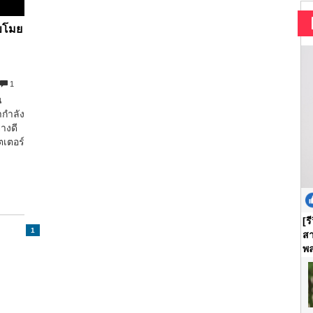
าขโมย
1
น
ากำลัง
างดี
ตเตอร์
[ร
1
สา
พล