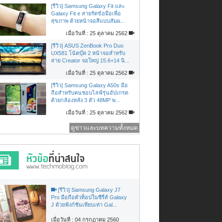
[รีวิว] Samsung Galaxy Fit และ
Galaxy Fit e สายรัดข้อมือเพื่อ
สุขภาพ ด้วยหน้าจอสีแบบสัมผ...
เมื่อวันที่ : 25 ตุลาคม 2562
[รีวิว] ASUS ZenBook Pro Duo
UX581 โน้ตบุ๊ค 2 หน้าจอสำหรับ
สาย Creator จอใหญ่ 15.6+14 นิ...
เมื่อวันที่ : 25 ตุลาคม 2562
[รีวิว] Samsung Galaxy A50s มือ
ถือสำหรับคนชอบไลฟ์รุ่นอัปเกรด
ด้วยกล้องหลัง 3 ตัว 48MP พ...
เมื่อวันที่ : 25 ตุลาคม 2562
ดูข่าวและบทความทั้งหมด
[รีวิว] Samsung Galaxy J7
Pro มือถือตัวท็อปในซีรี่ส์ Galaxy
J ด้วยฟังก์ชันเทียบเท่า Gal...
เมื่อวันที่ : 04 กรกฏาคม 2560