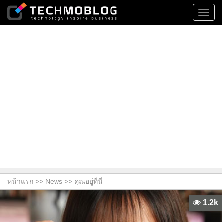
Toggl
navig
หน้าแรก >>
News
>> คุณอยู่ที่นี่
1.2k