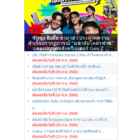
ซัมซุง จับมือ ยามาฮ่า ประกาศความ
สำเร็จปรากฏการณ์ “มหาลัยโคตรฟาซ”
แคมเปญจุดพลังครีเอเตอร์ Gen Z ...
JBL เปิดตัว PartyBox Encore 2 Plus ลำโพงพกพาสำห...
อัพเดทเมื่อวันที่ (06-ส.ค.-2569)
เปิดตัว DJI Mic Mini 2S ไมค์ไร้สายจิ๋ว บันทึกเส...
อัพเดทเมื่อวันที่ (05-ส.ค.-2569)
ซัมซุงพลิกเกมการตลาด เลือกพูดภาษาเดียวกับผู้บริ...
อัพเดทเมื่อวันที่ (04-ส.ค.-2569)
มหาจักรฉลอง 55 ปี เปิดตัวเทคโนโลยี Live Sound ใ...
อัพเดทเมื่อวันที่ (01-ส.ค.-2569)
SAMSUNG จับมือ SYNNEX พลิกตลาดบริการเช่าใช้มือ
ถ...
อัพเดทเมื่อวันที่ (28-ก.ค.-2569)
ASUS เปิด Exclusive Store สาขา 11 และ 12 ที่ CE...
อัพเดทเมื่อวันที่ (25-ก.ค.-2569)
Galaxy Z Flip8 พับดีไซน์เก๋ บางเบาสุดที่เคยมี ม...
อัพเดทเมื่อวันที่ (23-ก.ค.-2569)