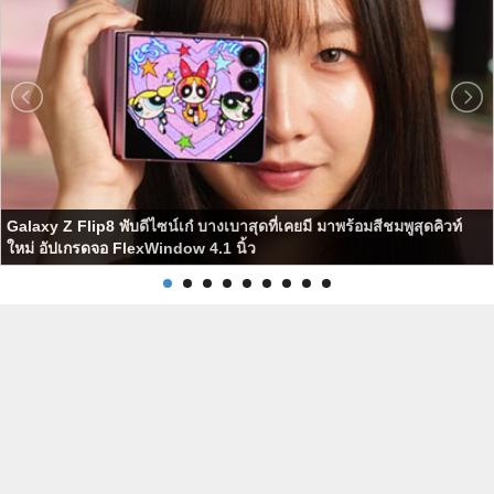
Galaxy Z Flip8 พับดีไซน์เก๋ บางเบาสุดที่เคยมี มาพร้อมสีชมพูสุดคิวท์
ใหม่ อัปเกรดจอ FlexWindow 4.1 นิ้ว