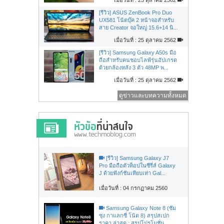
[รีวิว] ASUS ZenBook Pro Duo
UX581 โน้ตบุ๊ค 2 หน้าจอสำหรับ
สาย Creator จอใหญ่ 15.6+14 นิ...
เมื่อวันที่ : 25 ตุลาคม 2562
[รีวิว] Samsung Galaxy A50s มือ
ถือสำหรับคนชอบไลฟ์รุ่นอัปเกรด
ด้วยกล้องหลัง 3 ตัว 48MP พ...
เมื่อวันที่ : 25 ตุลาคม 2562
ดูข่าวและบทความทั้งหมด
[รีวิว] Samsung Galaxy J7
Pro มือถือตัวท็อปในซีรี่ส์ Galaxy
J ด้วยฟังก์ชันเทียบเท่า Gal...
เมื่อวันที่ : 04 กรกฏาคม 2560
Samsung Galaxy Note 8 (ซัม
ซุง กาแลกซี่ โน้ต 8) สรุปสเปก
ราคา ล่าสุด : สรุปโปรโมชั่น