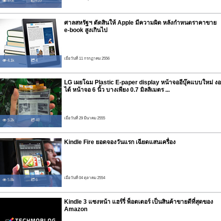
5.0k
610
ศาลสหรัฐฯ ตัดสินให้ Apple มีความผิด หลังกำหนดราคาขาย
e-book สูงเกินไป
เมื่อวันที่ 11 กรกฏาคม 2556
4.1k
4
LG เผยโฉม Plastic E-paper display หน้าจออีบุ๊คแบบใหม่ งอ
ได้ หน้าจอ 6 นิ้ว บางเพียง 0.7 มิลลิเมตร ...
เมื่อวันที่ 29 มีนาคม 2555
5.2k
48
Kindle Fire ยอดจองวันแรก เฉียดแสนเครื่อง
เมื่อวันที่ 04 ตุลาคม 2554
5.8k
6
Kindle 3 แซงหน้า แฮร์รี่ พ็อตเตอร์ เป็นสินค้าขายดีที่สุดของ
Amazon