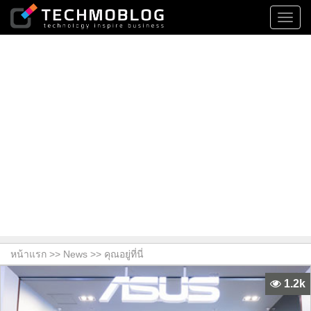
Toggl
navig
หน้าแรก >>
News
>> คุณอยู่ที่นี่
1.2k