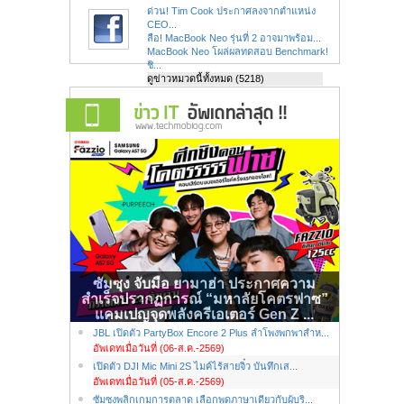
ด่วน! Tim Cook ประกาศลงจากตำแหน่ง
CEO...
ลือ! MacBook Neo รุ่นที่ 2 อาจมาพร้อม...
MacBook Neo โผล่ผลทดสอบ Benchmark!
ชิ...
ดูข่าวหมวดนี้ทั้งหมด (5218)
ซัมซุง จับมือ ยามาฮ่า ประกาศความ
สำเร็จปรากฏการณ์ “มหาลัยโคตรฟาซ”
แคมเปญจุดพลังครีเอเตอร์ Gen Z ...
JBL เปิดตัว PartyBox Encore 2 Plus ลำโพงพกพาสำห...
อัพเดทเมื่อวันที่ (06-ส.ค.-2569)
เปิดตัว DJI Mic Mini 2S ไมค์ไร้สายจิ๋ว บันทึกเส...
อัพเดทเมื่อวันที่ (05-ส.ค.-2569)
ซัมซุงพลิกเกมการตลาด เลือกพูดภาษาเดียวกับผู้บริ...