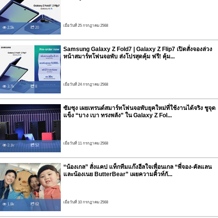
เมื่อวันที่ 25 กรกฏาคม 2568
2.5k
20
Samsung Galaxy Z Fold7 | Galaxy Z Flip7 เปิดสั่งจองล่วง
หน้าสมาร์ทโฟนจอพับ ส่งโปรสุดคุ้ม ฟรี! คุ้ม...
เมื่อวันที่ 24 กรกฏาคม 2568
3.7k
8
ซัมซุง เผยเทรนด์สมาร์ทโฟนจอพับยุคใหม่ที่ใช้งานได้จริง ชูจุด
แข็ง “บาง เบา ทรงพลัง” ใน Galaxy Z Fol...
เมื่อวันที่ 11 กรกฏาคม 2568
2.1k
52
“น้องเกล” สั่งแคป แท็กทีมแก๊งฮีลใจเพื่อนเกล “พี่จอง-คัลแลน
และน้องเนย ButterBear” เผยความคิ้วท์กั...
เมื่อวันที่ 10 กรกฏาคม 2568
1.8k
62