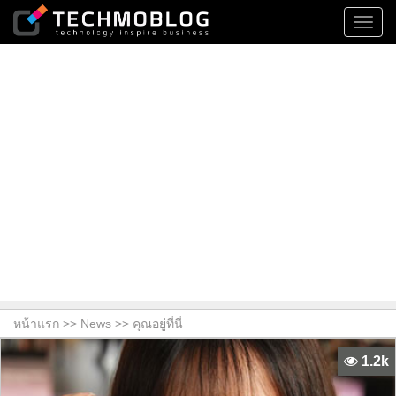
Toggl
navig
หน้าแรก >>
News
>> คุณอยู่ที่นี่
1.2k