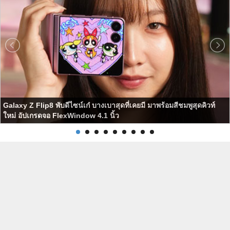
Galaxy Z Flip8 พับดีไซน์เก๋ บางเบาสุดที่เคยมี มาพร้อมสีชมพูสุดคิวท์
ใหม่ อัปเกรดจอ FlexWindow 4.1 นิ้ว