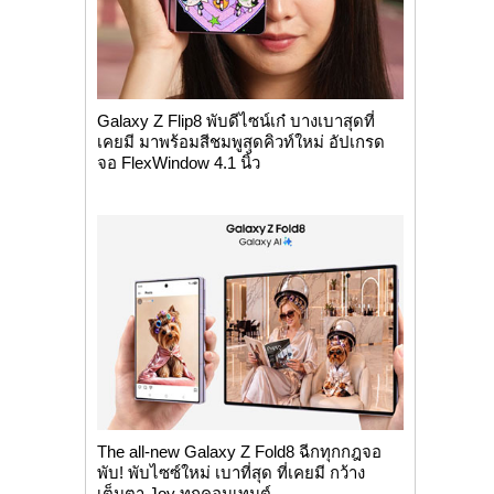
Galaxy Z Flip8 พับดีไซน์เก๋ บางเบาสุดที่
เคยมี มาพร้อมสีชมพูสุดคิวท์ใหม่ อัปเกรด
จอ FlexWindow 4.1 นิ้ว
The all-new Galaxy Z Fold8 ฉีกทุกกฎจอ
พับ! พับไซซ์ใหม่ เบาที่สุด ที่เคยมี กว้าง
เต็มตา Joy ทุกคอนเทนต์