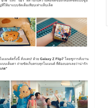
“บาง”
และ
“เบา”
ผสานกับความคมชัดของกล้องที่ชัดแบบซูม
่ให้มาแบบจัดเต็มเทียบเท่าแท็บเล็ต
เมนต์ครั้งนี้ สั่งแคป! ด้วย
Galaxy Z Flip7
โดยชูการสั่งงาน
แบบเต็มตา ถ่ายชัดเก็บครบทุกโมเมนต์ ที่ต้องบอกเลยว่าน่ารัก
นเกล”