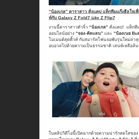
“น้องเกล” ดาราสาว สั่งแคป แท็กทีมแก๊งฮีลใจเพ
ท์กับ Galaxy Z Fold7 และ Z Flip7
งานนี้ดาราสาวตัวจิ๋ว
“น้องเกล”
สั่งแคป! แท็กที
ออนไลน์อย่าง
“จอง-คัลแลน”
และ
“น้องเนย Bu
โมเมนต์สุดคิ้วท์ กับสมาร์ทโฟนจอพับรุ่นใหม่ล่าส
อบอวลไปด้วยความเป็นธรรมชาติ เสน่ห์เหลือล้นจ
ในคลิปวิดีโอนี้เปิดฉากด้วยความน่ารักสดใสของ “