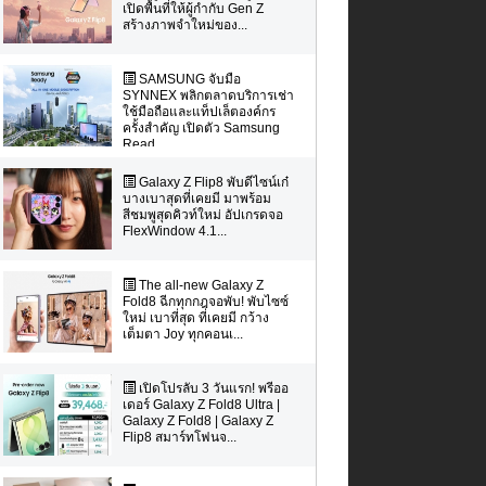
เปิดพื้นที่ให้ผู้กำกับ Gen Z
สร้างภาพจำใหม่ของ...
SAMSUNG จับมือ
SYNNEX พลิกตลาดบริการเช่า
ใช้มือถือและแท็ปเล็ตองค์กร
ครั้งสำคัญ เปิดตัว Samsung
Read...
Galaxy Z Flip8 พับดีไซน์เก๋
บางเบาสุดที่เคยมี มาพร้อม
สีชมพูสุดคิวท์ใหม่ อัปเกรดจอ
FlexWindow 4.1...
The all-new Galaxy Z
Fold8 ฉีกทุกกฎจอพับ! พับไซซ์
ใหม่ เบาที่สุด ที่เคยมี กว้าง
เต็มตา Joy ทุกคอนเ...
เปิดโปรลับ 3 วันแรก! พรีออ
เดอร์ Galaxy Z Fold8 Ultra |
Galaxy Z Fold8 | Galaxy Z
Flip8 สมาร์ทโฟนจ...