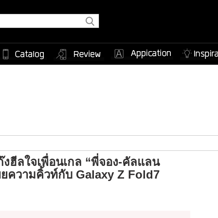
๊งฮีลใจเพื่อนเกล “พี่จอง-คัลแลน
ยความคิ้วท์กับ Galaxy Z Fold7