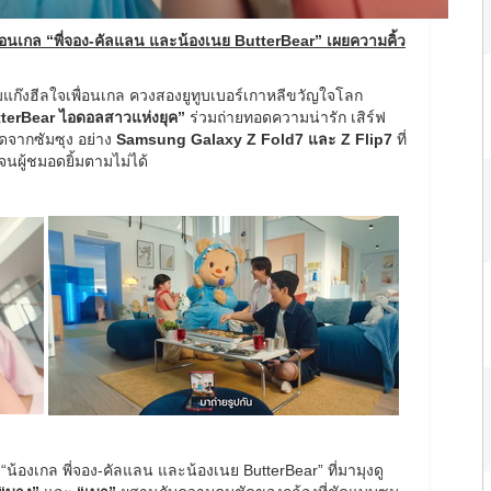
ื่อนเกล “พี่จอง-คัลแลน และน้องเนย ButterBear” เผยความคิ้ว
มแก๊งฮีลใจเพื่อนเกล ควงสองยูทูบเบอร์เกาหลีขวัญใจโลก
tterBear ไอดอลสาวแห่งยุค”
ร่วมถ่ายทอดความน่ารัก เสิร์ฟ
ุดจากซัมซุง อย่าง
Samsung Galaxy Z Fold7 และ Z Flip7
ที่
นผู้ชมอดยิ้มตามไม่ได้
น้องเกล พี่จอง-คัลแลน และน้องเนย ButterBear” ที่มามุงดู